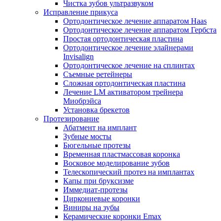
Чистка зубов ультразвуком
Исправление прикуса
Ортодонтическое лечение аппаратом Haas
Ортодонтическое лечение аппаратом Гербста
Простая ортодонтическая пластина
Ортодонтическое лечение элайнерами
Invisalign
Ортодонтическое лечение на сплинтах
Съемные ретейнеры
Сложная ортодонтическая пластина
Лечение LM активатором трейнера
Миобрэйса
Установка брекетов
Протезирование
Абатмент на имплант
Зубные мосты
Бюгельные протезы
Временная пластмассовая коронка
Восковое моделирование зубов
Телескопический протез на имплантах
Капы при бруксизме
Иммедиат-протезы
Циркониевые коронки
Виниры на зубы
Керамические коронки Emax