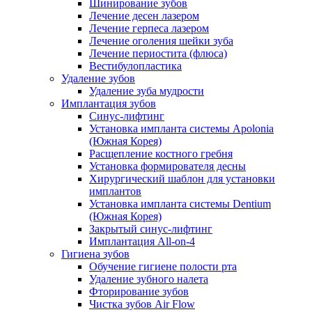
Шинирование зубов
Лечение десен лазером
Лечение герпеса лазером
Лечение оголения шейки зуба
Лечение периостита (флюса)
Вестибулопластика
Удаление зубов
Удаление зуба мудрости
Имплантация зубов
Синус-лифтинг
Установка импланта системы Apolonia
(Южная Корея)
Расщепление костного гребня
Установка формирователя десны
Хирургический шаблон для установки
имплантов
Установка импланта системы Dentium
(Южная Корея)
Закрытый синус-лифтинг
Имплантация All-on-4
Гигиена зубов
Обучение гигиене полости рта
Удаление зубного налета
Фторирование зубов
Чистка зубов Air Flow