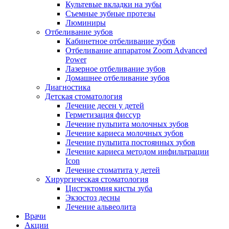
Культевые вкладки на зубы
Съемные зубные протезы
Люминиры
Отбеливание зубов
Кабинетное отбеливание зубов
Отбеливание аппаратом Zoom Advanced
Power
Лазерное отбеливание зубов
Домашнее отбеливание зубов
Диагностика
Детская стоматология
Лечение десен у детей
Герметизация фиссур
Лечение пульпита молочных зубов
Лечение кариеса молочных зубов
Лечение пульпита постоянных зубов
Лечение кариеса методом инфильтрации
Icon
Лечение стоматита у детей
Хирургическая стоматология
Цистэктомия кисты зуба
Экзостоз десны
Лечение альвеолита
Врачи
Акции