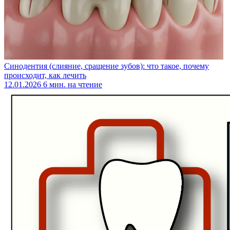
Синодентия (слияние, сращение зубов): что такое, почему
происходит, как лечить
12.01.2026
6 мин. на чтение