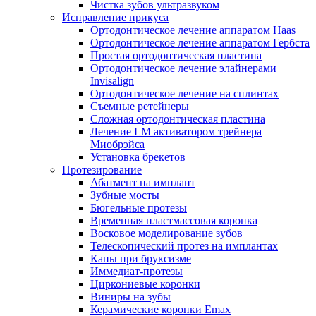
Чистка зубов ультразвуком
Исправление прикуса
Ортодонтическое лечение аппаратом Haas
Ортодонтическое лечение аппаратом Гербста
Простая ортодонтическая пластина
Ортодонтическое лечение элайнерами
Invisalign
Ортодонтическое лечение на сплинтах
Съемные ретейнеры
Сложная ортодонтическая пластина
Лечение LM активатором трейнера
Миобрэйса
Установка брекетов
Протезирование
Абатмент на имплант
Зубные мосты
Бюгельные протезы
Временная пластмассовая коронка
Восковое моделирование зубов
Телескопический протез на имплантах
Капы при бруксизме
Иммедиат-протезы
Циркониевые коронки
Виниры на зубы
Керамические коронки Emax