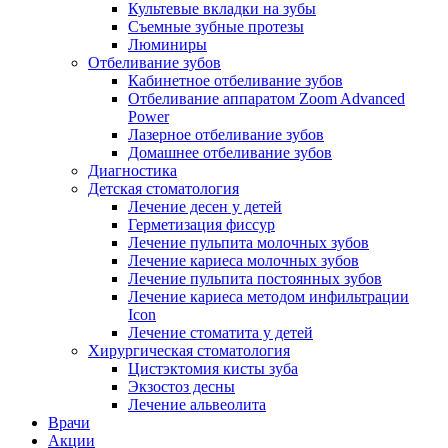
Культевые вкладки на зубы
Съемные зубные протезы
Люминиры
Отбеливание зубов
Кабинетное отбеливание зубов
Отбеливание аппаратом Zoom Advanced
Power
Лазерное отбеливание зубов
Домашнее отбеливание зубов
Диагностика
Детская стоматология
Лечение десен у детей
Герметизация фиссур
Лечение пульпита молочных зубов
Лечение кариеса молочных зубов
Лечение пульпита постоянных зубов
Лечение кариеса методом инфильтрации
Icon
Лечение стоматита у детей
Хирургическая стоматология
Цистэктомия кисты зуба
Экзостоз десны
Лечение альвеолита
Врачи
Акции