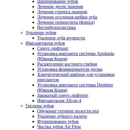
Шинирование зубов
Лечение десен лазером
Лечение герпеса лазером
Лечение оголения шейки зуба
Лечение периостита (флюса)
Вестибулопластика
Удаление зубов
Удаление зуба мудрости
Имплантация зубов
Синус-лифтинг
Установка импланта системы Apolonia
(Южная Корея)
Расщепление костного гребня
Установка формирователя десны
Хирургический шаблон для установки
имплантов
Установка импланта системы Dentium
(Южная Корея)
Закрытый синус-лифтинг
Имплантация All-on-4
Гигиена зубов
Обучение гигиене полости рта
Удаление зубного налета
Фторирование зубов
Чистка зубов Air Flow