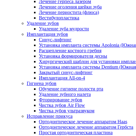
Лечение герпеса лазером
Лечение оголения шейки зуба
Лечение периостита (флюса)
Вестибулопластика
Удаление зубов
Удаление зуба мудрости
Имплантация зубов
Синус-лифтинг
Установка импланта системы Apolonia (Южная
Расщепление костного гребня
Установка формирователя десны
Хирургический шаблон для установки импла
Установка импланта системы Dentium (Южная
Закрытый синус-лифтинг
Имплантация All-on-4
Гигиена зубов
Обучение гигиене полости рта
Удаление зубного налета
Фторирование зубов
Чистка зубов Air Flow
Чистка зубов ультразвуком
Исправление прикуса
Ортодонтическое лечение аппаратом Haas
Ортодонтическое лечение аппаратом Гербста
Простая ортодонтическая пластина