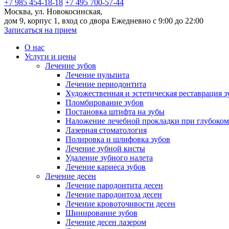
+7 985 454-18-18
+7 495 700-57-44
Москва, ул. Новокосинская,
дом 9, корпус 1, вход со двора
Ежедневно с 9:00 до 22:00
Записаться на прием
О нас
Услуги и цены
Лечение зубов
Лечение пульпита
Лечение периодонтита
Художественная и эстетическая реставрация з
Пломбирование зубов
Постановка штифта на зубы
Наложение лечебной прокладки при глубоком
Лазерная стоматология
Полировка и шлифовка зубов
Лечение зубной кисты
Удаление зубного налета
Лечение кариеса зубов
Лечение десен
Лечение пародонтита десен
Лечение пародонтоза десен
Лечение кровоточивости десен
Шинирование зубов
Лечение десен лазером