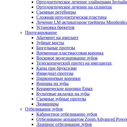
Ортодонтическое лечение элайнерами Invisali
Ортодонтическое лечение на сплинтах
Съемные ретейнеры
Сложная ортодонтическая пластина
Лечение LM активатором трейнера Миобрэйс
Установка брекетов
Протезирование
Абатмент на имплант
Зубные мосты
Бюгельные протезы
Временная пластмассовая коронка
Восковое моделирование зубов
Телескопический протез на имплантах
Капы при бруксизме
Иммедиат-протезы
Циркониевые коронки
Виниры на зубы
Керамические коронки Emax
Культевые вкладки на зубы
Съемные зубные протезы
Люминиры
Отбеливание зубов
Кабинетное отбеливание зубов
Отбеливание аппаратом Zoom Advanced Powe
Лазерное отбеливание зубов