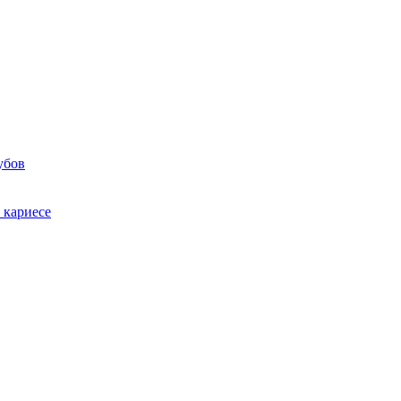
убов
 кариесе