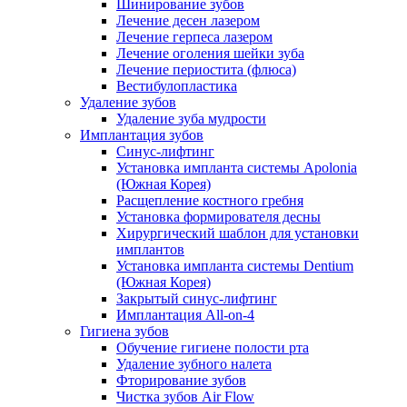
Шинирование зубов
Лечение десен лазером
Лечение герпеса лазером
Лечение оголения шейки зуба
Лечение периостита (флюса)
Вестибулопластика
Удаление зубов
Удаление зуба мудрости
Имплантация зубов
Синус-лифтинг
Установка импланта системы Apolonia
(Южная Корея)
Расщепление костного гребня
Установка формирователя десны
Хирургический шаблон для установки
имплантов
Установка импланта системы Dentium
(Южная Корея)
Закрытый синус-лифтинг
Имплантация All-on-4
Гигиена зубов
Обучение гигиене полости рта
Удаление зубного налета
Фторирование зубов
Чистка зубов Air Flow