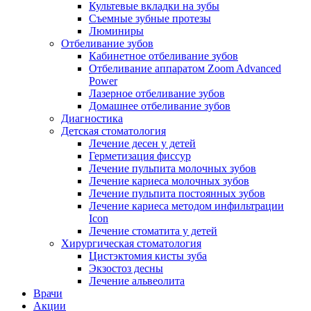
Культевые вкладки на зубы
Съемные зубные протезы
Люминиры
Отбеливание зубов
Кабинетное отбеливание зубов
Отбеливание аппаратом Zoom Advanced
Power
Лазерное отбеливание зубов
Домашнее отбеливание зубов
Диагностика
Детская стоматология
Лечение десен у детей
Герметизация фиссур
Лечение пульпита молочных зубов
Лечение кариеса молочных зубов
Лечение пульпита постоянных зубов
Лечение кариеса методом инфильтрации
Icon
Лечение стоматита у детей
Хирургическая стоматология
Цистэктомия кисты зуба
Экзостоз десны
Лечение альвеолита
Врачи
Акции