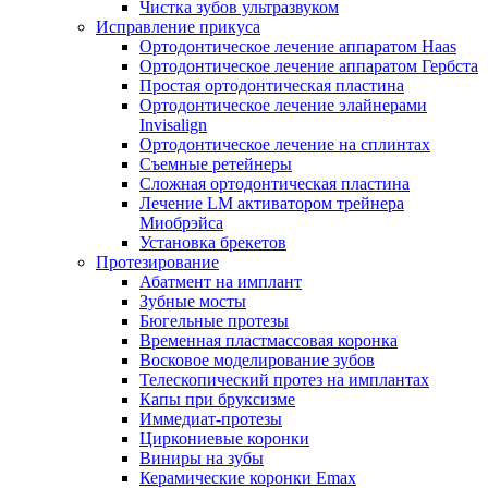
Чистка зубов ультразвуком
Исправление прикуса
Ортодонтическое лечение аппаратом Haas
Ортодонтическое лечение аппаратом Гербста
Простая ортодонтическая пластина
Ортодонтическое лечение элайнерами
Invisalign
Ортодонтическое лечение на сплинтах
Съемные ретейнеры
Сложная ортодонтическая пластина
Лечение LM активатором трейнера
Миобрэйса
Установка брекетов
Протезирование
Абатмент на имплант
Зубные мосты
Бюгельные протезы
Временная пластмассовая коронка
Восковое моделирование зубов
Телескопический протез на имплантах
Капы при бруксизме
Иммедиат-протезы
Циркониевые коронки
Виниры на зубы
Керамические коронки Emax