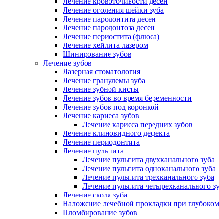
Лечение кровоточивости десен
Лечение оголения шейки зуба
Лечение пародонтита десен
Лечение пародонтоза десен
Лечение периостита (флюса)
Лечение хейлита лазером
Шинирование зубов
Лечение зубов
Лазерная стоматология
Лечение гранулемы зуба
Лечение зубной кисты
Лечение зубов во время беременности
Лечение зубов под коронкой
Лечение кариеса зубов
Лечение кариеса передних зубов
Лечение клиновидного дефекта
Лечение периодонтита
Лечение пульпита
Лечение пульпита двухканального зуба
Лечение пульпита одноканального зуба
Лечение пульпита трехканального зуба
Лечение пульпита четырехканального з
Лечение скола зуба
Наложение лечебной прокладки при глубоком
Пломбирование зубов