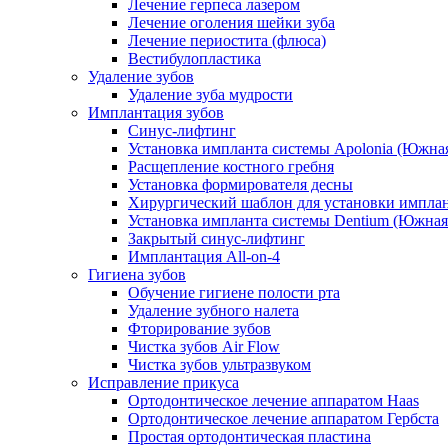
Лечение герпеса лазером
Лечение оголения шейки зуба
Лечение периостита (флюса)
Вестибулопластика
Удаление зубов
Удаление зуба мудрости
Имплантация зубов
Синус-лифтинг
Установка импланта системы Apolonia (Южная
Расщепление костного гребня
Установка формирователя десны
Хирургический шаблон для установки импла
Установка импланта системы Dentium (Южная
Закрытый синус-лифтинг
Имплантация All-on-4
Гигиена зубов
Обучение гигиене полости рта
Удаление зубного налета
Фторирование зубов
Чистка зубов Air Flow
Чистка зубов ультразвуком
Исправление прикуса
Ортодонтическое лечение аппаратом Haas
Ортодонтическое лечение аппаратом Гербста
Простая ортодонтическая пластина