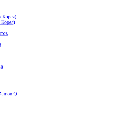
 Корея)
 Корея)
нтов
а
gn
 Damon Q