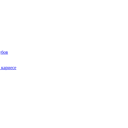
убов
 кариесе