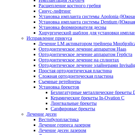
Имплантация All-on-4
Расщепление костного гребня
Синус-лифтинг
Установка импланта системы Apolonia (Южная
Установка импланта системы Dentium (Южная
Установка формирователя десны
Хирургический шаблон для установки импла
Исправление прикуса
Лечение LM активатором трейнера Миобрэйс
Ортодонтическое лечение аппаратом Haas
Ортодонтическое лечение аппаратом Гербста
Ортодонтическое лечение на сплинтах
Ортодонтическое лечение элайнерами Invisali
Простая ортодонтическая пластина
Сложная ортодонтическая пластина
Съемные ретейнеры
Установка брекетов
Безлигатурные металлические брекеты
Керамические брекеты In-Ovation C
Лингвальные брекеты
Сапфировые брекеты
Лечение десен
Вестибулопластика
Лечение герпеса лазером
Лечение десен лазером