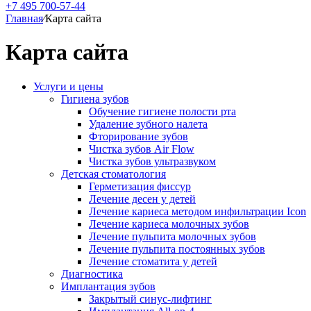
+7 495 700-57-44
Главная
⁄
Карта сайта
Карта сайта
Услуги и цены
Гигиена зубов
Обучение гигиене полости рта
Удаление зубного налета
Фторирование зубов
Чистка зубов Air Flow
Чистка зубов ультразвуком
Детская стоматология
Герметизация фиссур
Лечение десен у детей
Лечение кариеса методом инфильтрации Icon
Лечение кариеса молочных зубов
Лечение пульпита молочных зубов
Лечение пульпита постоянных зубов
Лечение стоматита у детей
Диагностика
Имплантация зубов
Закрытый синус-лифтинг