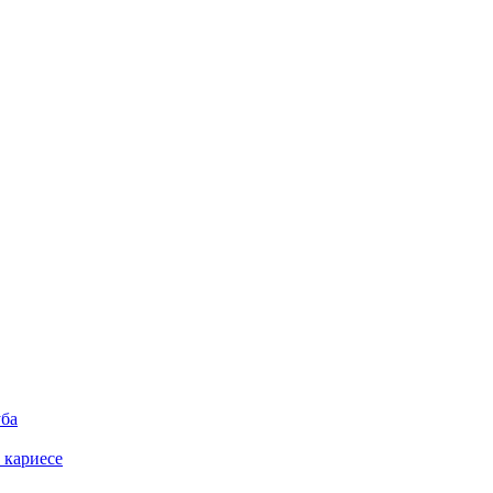
уба
 кариесе