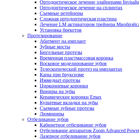
Ортодонтическое лечение элайнерами Invisali
Ортодонтическое лечение на сплинтах
Съемные ретейнеры
Сложная ортодонтическая пластина
Лечение LM активатором трейнера Миобрэйс
Установка брекетов
Протезирование
Абатмент на имплант
Зубные мосты
Бюгельные протезы
Временная пластмассовая коронка
Восковое моделирование зубов
Телескопический протез на имплантах
Капы при бруксизме
Иммедиат-протезы
Циркониевые коронки
Виниры на зубы
Керамические коронки Emax
Культевые вкладки на зубы
Съемные зубные протезы
Люминиры
Отбеливание зубов
Кабинетное отбеливание зубов
Отбеливание аппаратом Zoom Advanced Powe
Лазерное отбеливание зубов