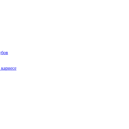
убов
 кариесе