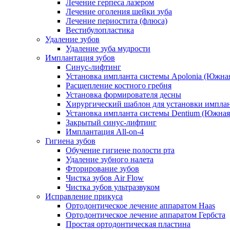
Лечение герпеса лазером
Лечение оголения шейки зуба
Лечение периостита (флюса)
Вестибулопластика
Удаление зубов
Удаление зуба мудрости
Имплантация зубов
Синус-лифтинг
Установка импланта системы Apolonia (Южная
Расщепление костного гребня
Установка формирователя десны
Хирургический шаблон для установки импла
Установка импланта системы Dentium (Южная
Закрытый синус-лифтинг
Имплантация All-on-4
Гигиена зубов
Обучение гигиене полости рта
Удаление зубного налета
Фторирование зубов
Чистка зубов Air Flow
Чистка зубов ультразвуком
Исправление прикуса
Ортодонтическое лечение аппаратом Haas
Ортодонтическое лечение аппаратом Гербста
Простая ортодонтическая пластина