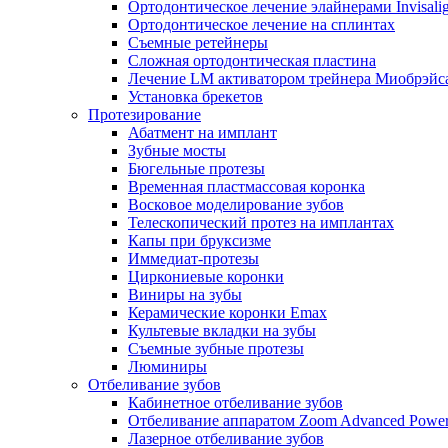
Ортодонтическое лечение элайнерами Invisali
Ортодонтическое лечение на сплинтах
Съемные ретейнеры
Сложная ортодонтическая пластина
Лечение LM активатором трейнера Миобрэйс
Установка брекетов
Протезирование
Абатмент на имплант
Зубные мосты
Бюгельные протезы
Временная пластмассовая коронка
Восковое моделирование зубов
Телескопический протез на имплантах
Капы при бруксизме
Иммедиат-протезы
Циркониевые коронки
Виниры на зубы
Керамические коронки Emax
Культевые вкладки на зубы
Съемные зубные протезы
Люминиры
Отбеливание зубов
Кабинетное отбеливание зубов
Отбеливание аппаратом Zoom Advanced Powe
Лазерное отбеливание зубов