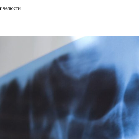
т челюсти