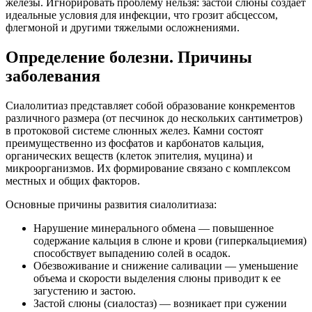
железы. Игнорировать проблему нельзя: застой слюны создает
идеальные условия для инфекции, что грозит абсцессом,
флегмоной и другими тяжелыми осложнениями.
Определение болезни. Причины
заболевания
Сиалолитиаз представляет собой образование конкрементов
различного размера (от песчинок до нескольких сантиметров)
в протоковой системе слюнных желез. Камни состоят
преимущественно из фосфатов и карбонатов кальция,
органических веществ (клеток эпителия, муцина) и
микроорганизмов. Их формирование связано с комплексом
местных и общих факторов.
Основные причины развития сиалолитиаза:
Нарушение минерального обмена — повышенное
содержание кальция в слюне и крови (гиперкальциемия)
способствует выпадению солей в осадок.
Обезвоживание и снижение саливации — уменьшение
объема и скорости выделения слюны приводит к ее
загустению и застою.
Застой слюны (сиалостаз) — возникает при сужении