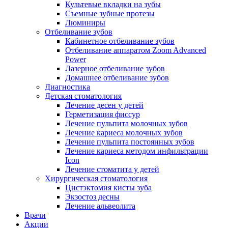
Культевые вкладки на зубы
Съемные зубные протезы
Люминиры
Отбеливание зубов
Кабинетное отбеливание зубов
Отбеливание аппаратом Zoom Advanced
Power
Лазерное отбеливание зубов
Домашнее отбеливание зубов
Диагностика
Детская стоматология
Лечение десен у детей
Герметизация фиссур
Лечение пульпита молочных зубов
Лечение кариеса молочных зубов
Лечение пульпита постоянных зубов
Лечение кариеса методом инфильтрации
Icon
Лечение стоматита у детей
Хирургическая стоматология
Цистэктомия кисты зуба
Экзостоз десны
Лечение альвеолита
Врачи
Акции