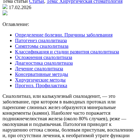
Тема статьи
Статьи
,
Тема: Хирургическая стоматология
17.02.2026
Оглавление:
Определение болезни. Причины заболевания
Патогенез сиалолитиаза
Симптомы сиалолитиаза
Классификация и стадии развития сиалолитиаза
Осложнения сиалолитиаза
Диагностика сиалолитиаза
Лечение сиалолитиаза
Консервативные методы
Хирургические методы
Прогноз. Профилактика
Сиалолитиаз, или калькулезный сиалоаденит, — это
заболевание, при котором в выводных протоках или
паренхиме слюнных желез образуются минеральные
конкременты (камни). Наиболее часто поражается
поднижнечелюстная железа (около 80% случаев), реже —
околоушная и подъязычная. Патология приводит к
нарушению оттока слюны, болевым приступам, воспалению
и, при отсутствии лечения, к необратимой утрате функции