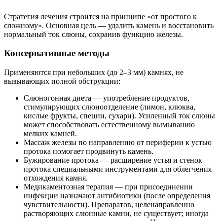
Стратегия лечения строится на принципе «от простого к
сложному». Основная цель — удалить камень и восстановить
нормальный ток слюны, сохранив функцию железы.
Консервативные методы
Применяются при небольших (до 2–3 мм) камнях, не
вызывающих полной обструкции:
Слюногонная диета — употребление продуктов,
стимулирующих слюноотделение (лимон, клюква,
кислые фрукты, специи, сухари). Усиленный ток слюны
может способствовать естественному вымыванию
мелких камней.
Массаж железы по направлению от периферии к устью
протока помогает продвинуть камень.
Бужирование протока — расширение устья и стенок
протока специальными инструментами для облегчения
отхождения камня.
Медикаментозная терапия — при присоединении
инфекции назначают антибиотики (после определения
чувствительности). Препаратов, целенаправленно
растворяющих слюнные камни, не существует; иногда