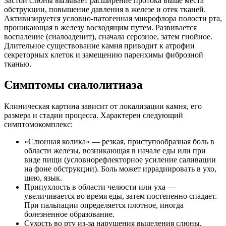
Застой слюны вызывает расширение протока выше места
обструкции, повышение давления в железе и отек тканей.
Активизируется условно-патогенная микрофлора полости рта,
проникающая в железу восходящим путем. Развивается
воспаление (сиалоаденит), сначала серозное, затем гнойное.
Длительное существование камня приводит к атрофии
секреторных клеток и замещению паренхимы фиброзной
тканью.
Симптомы сиалолитиаза
Клиническая картина зависит от локализации камня, его
размера и стадии процесса. Характерен следующий
симптомокомплекс:
«Слюнная колика» — резкая, приступообразная боль в
области железы, возникающая в начале еды или при
виде пищи (условнорефлекторное усиление саливации
на фоне обструкции). Боль может иррадиировать в ухо,
шею, язык.
Припухлость в области челюсти или уха —
увеличивается во время еды, затем постепенно спадает.
При пальпации определяется плотное, иногда
болезненное образование.
Сухость во рту из-за нарушения выделения слюны,