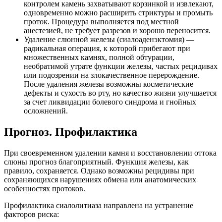
контролем камень захватывают корзинкой и извлекают,
одновременно можно расширить стриктуры и промыть
проток. Процедура выполняется под местной
анестезией, не требует разрезов и хорошо переносится.
Удаление слюнной железы (сиалоаденэктомия) —
радикальная операция, к которой прибегают при
множественных камнях, полной обтурации,
необратимой утрате функции железы, частых рецидивах
или подозрении на злокачественное перерождение.
После удаления железы возможны косметические
дефекты и сухость во рту, но качество жизни улучшается
за счет ликвидации болевого синдрома и гнойных
осложнений.
Прогноз. Профилактика
При своевременном удалении камня и восстановлении оттока
слюны прогноз благоприятный. Функция железы, как
правило, сохраняется. Однако возможны рецидивы при
сохраняющихся нарушениях обмена или анатомических
особенностях протоков.
Профилактика сиалолитиаза направлена на устранение
факторов риска: