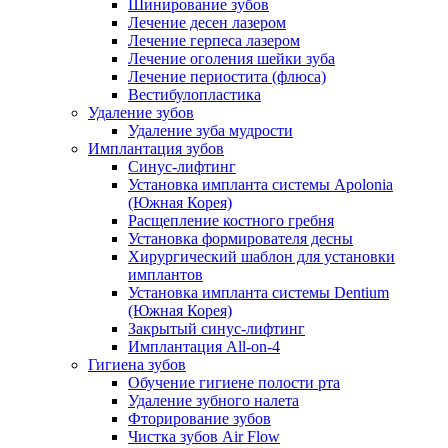
Шинирование зубов
Лечение десен лазером
Лечение герпеса лазером
Лечение оголения шейки зуба
Лечение периостита (флюса)
Вестибулопластика
Удаление зубов
Удаление зуба мудрости
Имплантация зубов
Синус-лифтинг
Установка импланта системы Apolonia
(Южная Корея)
Расщепление костного гребня
Установка формирователя десны
Хирургический шаблон для установки
имплантов
Установка импланта системы Dentium
(Южная Корея)
Закрытый синус-лифтинг
Имплантация All-on-4
Гигиена зубов
Обучение гигиене полости рта
Удаление зубного налета
Фторирование зубов
Чистка зубов Air Flow