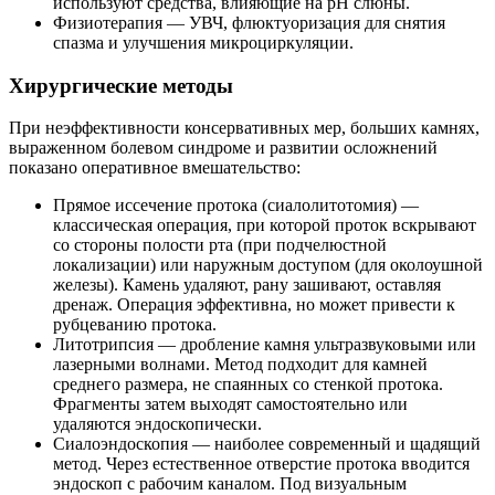
используют средства, влияющие на pH слюны.
Физиотерапия — УВЧ, флюктуоризация для снятия
спазма и улучшения микроциркуляции.
Хирургические методы
При неэффективности консервативных мер, больших камнях,
выраженном болевом синдроме и развитии осложнений
показано оперативное вмешательство:
Прямое иссечение протока (сиалолитотомия) —
классическая операция, при которой проток вскрывают
со стороны полости рта (при подчелюстной
локализации) или наружным доступом (для околоушной
железы). Камень удаляют, рану зашивают, оставляя
дренаж. Операция эффективна, но может привести к
рубцеванию протока.
Литотрипсия — дробление камня ультразвуковыми или
лазерными волнами. Метод подходит для камней
среднего размера, не спаянных со стенкой протока.
Фрагменты затем выходят самостоятельно или
удаляются эндоскопически.
Сиалоэндоскопия — наиболее современный и щадящий
метод. Через естественное отверстие протока вводится
эндоскоп с рабочим каналом. Под визуальным