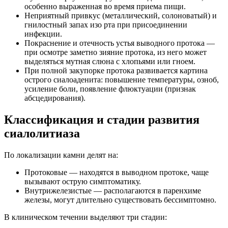
особенно выраженная во время приема пищи.
Неприятный привкус (металлический, солоноватый) и
гнилостный запах изо рта при присоединении
инфекции.
Покраснение и отечность устья выводного протока —
при осмотре заметно зияние протока, из него может
выделяться мутная слюна с хлопьями или гноем.
При полной закупорке протока развивается картина
острого сиалоаденита: повышение температуры, озноб,
усиление боли, появление флюктуации (признак
абсцедирования).
Классификация и стадии развития
сиалолитиаза
По локализации камни делят на:
Протоковые — находятся в выводном протоке, чаще
вызывают острую симптоматику.
Внутрижелезистые — располагаются в паренхиме
железы, могут длительно существовать бессимптомно.
В клиническом течении выделяют три стадии: