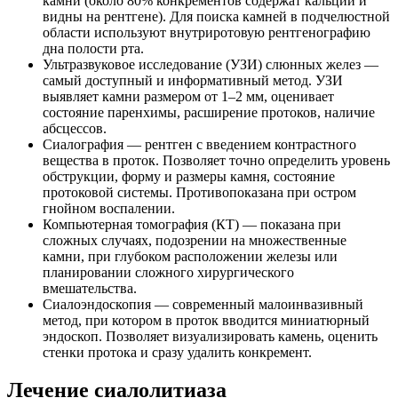
камни (около 80% конкрементов содержат кальций и
видны на рентгене). Для поиска камней в подчелюстной
области используют внутриротовую рентгенографию
дна полости рта.
Ультразвуковое исследование (УЗИ) слюнных желез —
самый доступный и информативный метод. УЗИ
выявляет камни размером от 1–2 мм, оценивает
состояние паренхимы, расширение протоков, наличие
абсцессов.
Сиалография — рентген с введением контрастного
вещества в проток. Позволяет точно определить уровень
обструкции, форму и размеры камня, состояние
протоковой системы. Противопоказана при остром
гнойном воспалении.
Компьютерная томография (КТ) — показана при
сложных случаях, подозрении на множественные
камни, при глубоком расположении железы или
планировании сложного хирургического
вмешательства.
Сиалоэндоскопия — современный малоинвазивный
метод, при котором в проток вводится миниатюрный
эндоскоп. Позволяет визуализировать камень, оценить
стенки протока и сразу удалить конкремент.
Лечение сиалолитиаза