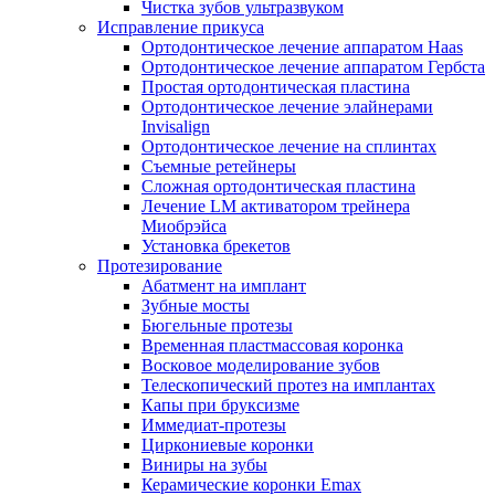
Чистка зубов ультразвуком
Исправление прикуса
Ортодонтическое лечение аппаратом Haas
Ортодонтическое лечение аппаратом Гербста
Простая ортодонтическая пластина
Ортодонтическое лечение элайнерами
Invisalign
Ортодонтическое лечение на сплинтах
Съемные ретейнеры
Сложная ортодонтическая пластина
Лечение LM активатором трейнера
Миобрэйса
Установка брекетов
Протезирование
Абатмент на имплант
Зубные мосты
Бюгельные протезы
Временная пластмассовая коронка
Восковое моделирование зубов
Телескопический протез на имплантах
Капы при бруксизме
Иммедиат-протезы
Циркониевые коронки
Виниры на зубы
Керамические коронки Emax