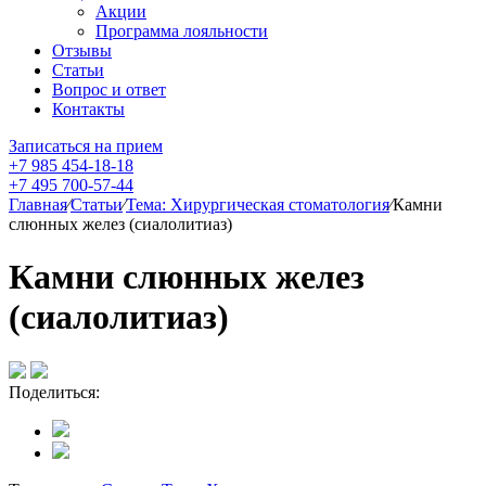
Акции
Программа лояльности
Отзывы
Статьи
Вопрос и ответ
Контакты
Записаться на прием
+7 985 454-18-18
+7 495 700-57-44
Главная
⁄
Статьи
⁄
Тема: Хирургическая стоматология
⁄
Камни
слюнных желез (сиалолитиаз)
Камни слюнных желез
(сиалолитиаз)
Поделиться: