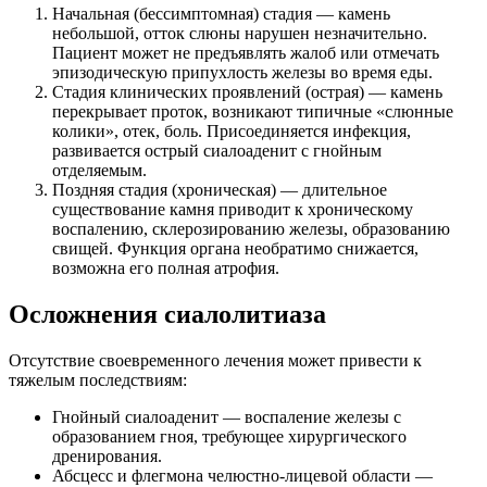
Начальная (бессимптомная) стадия — камень
небольшой, отток слюны нарушен незначительно.
Пациент может не предъявлять жалоб или отмечать
эпизодическую припухлость железы во время еды.
Стадия клинических проявлений (острая) — камень
перекрывает проток, возникают типичные «слюнные
колики», отек, боль. Присоединяется инфекция,
развивается острый сиалоаденит с гнойным
отделяемым.
Поздняя стадия (хроническая) — длительное
существование камня приводит к хроническому
воспалению, склерозированию железы, образованию
свищей. Функция органа необратимо снижается,
возможна его полная атрофия.
Осложнения сиалолитиаза
Отсутствие своевременного лечения может привести к
тяжелым последствиям:
Гнойный сиалоаденит — воспаление железы с
образованием гноя, требующее хирургического
дренирования.
Абсцесс и флегмона челюстно-лицевой области —