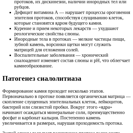
протоков, их дискинезии, наличии инородных тел или
рубцов.
Дефицит витамина А — нарушает процессы ороговения
эпителия протоков, способствуя слущиванию клеток,
которые становятся ядром будущего камня.
Курение и прием некоторых лекарств — ухудшают
реологические свойства слюны.
Инородные тела в протоках — мелкие частицы пищи,
зубной камень, ворсинки щетки могут служить
матрицей для отложения солей.
Воспалительные заболевания — хронический
сиалоаденит изменяет состав слюны и pH, что облегчает
камнеобразование.
Патогенез сиалолитиаза
Формирование камня проходит несколько этапов.
Первоначально в протоке появляется органическая матрица —
скопление слущенных эпителиальных клеток, лейкоцитов,
бактерий или слизистой пробки. Вокруг этого «ядра»
начинают осаждаться минеральные соли, преимущественно
фосфат и карбонат кальция. Постепенно камень
увеличивается в размерах, нарушая проходимость протока.