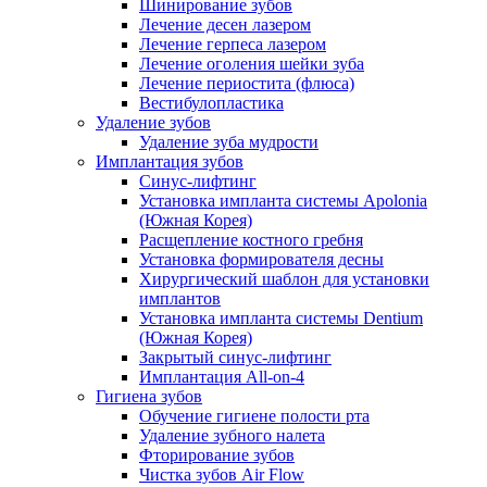
Шинирование зубов
Лечение десен лазером
Лечение герпеса лазером
Лечение оголения шейки зуба
Лечение периостита (флюса)
Вестибулопластика
Удаление зубов
Удаление зуба мудрости
Имплантация зубов
Синус-лифтинг
Установка импланта системы Apolonia
(Южная Корея)
Расщепление костного гребня
Установка формирователя десны
Хирургический шаблон для установки
имплантов
Установка импланта системы Dentium
(Южная Корея)
Закрытый синус-лифтинг
Имплантация All-on-4
Гигиена зубов
Обучение гигиене полости рта
Удаление зубного налета
Фторирование зубов
Чистка зубов Air Flow