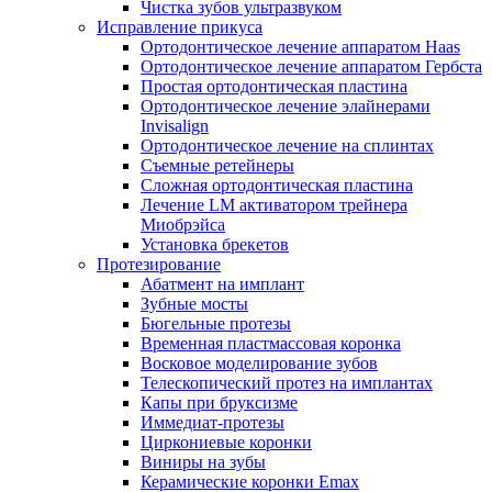
Чистка зубов ультразвуком
Исправление прикуса
Ортодонтическое лечение аппаратом Haas
Ортодонтическое лечение аппаратом Гербста
Простая ортодонтическая пластина
Ортодонтическое лечение элайнерами
Invisalign
Ортодонтическое лечение на сплинтах
Съемные ретейнеры
Сложная ортодонтическая пластина
Лечение LM активатором трейнера
Миобрэйса
Установка брекетов
Протезирование
Абатмент на имплант
Зубные мосты
Бюгельные протезы
Временная пластмассовая коронка
Восковое моделирование зубов
Телескопический протез на имплантах
Капы при бруксизме
Иммедиат-протезы
Циркониевые коронки
Виниры на зубы
Керамические коронки Emax