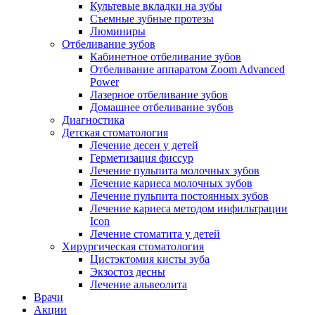
Культевые вкладки на зубы
Съемные зубные протезы
Люминиры
Отбеливание зубов
Кабинетное отбеливание зубов
Отбеливание аппаратом Zoom Advanced
Power
Лазерное отбеливание зубов
Домашнее отбеливание зубов
Диагностика
Детская стоматология
Лечение десен у детей
Герметизация фиссур
Лечение пульпита молочных зубов
Лечение кариеса молочных зубов
Лечение пульпита постоянных зубов
Лечение кариеса методом инфильтрации
Icon
Лечение стоматита у детей
Хирургическая стоматология
Цистэктомия кисты зуба
Экзостоз десны
Лечение альвеолита
Врачи
Акции