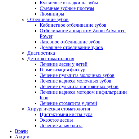
Культевые вкладки на зубы
Съемные зубные протезы
Люминиры
Отбеливание зубов
Кабинетное отбеливание зубов
Отбеливание аппаратом Zoom Advanced
Power
Лазерное отбеливание зубов
Домашнее отбеливание зубов
Диагностика
Детская стоматология
Лечение десен у детей
Герметизация фиссур
Лечение пульпита молочных зубов
Лечение кариеса молочных зубов
Лечение пульпита постоянных зубов
Лечение кариеса методом инфильтрации
Icon
Лечение стоматита у детей
Хирургическая стоматология
Цистэктомия кисты зуба
Экзостоз десны
Лечение альвеолита
Врачи
Акции