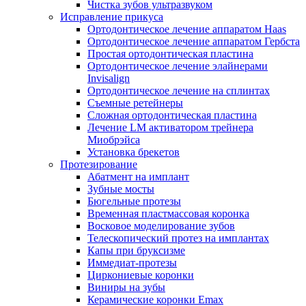
Чистка зубов ультразвуком
Исправление прикуса
Ортодонтическое лечение аппаратом Haas
Ортодонтическое лечение аппаратом Гербста
Простая ортодонтическая пластина
Ортодонтическое лечение элайнерами
Invisalign
Ортодонтическое лечение на сплинтах
Съемные ретейнеры
Сложная ортодонтическая пластина
Лечение LM активатором трейнера
Миобрэйса
Установка брекетов
Протезирование
Абатмент на имплант
Зубные мосты
Бюгельные протезы
Временная пластмассовая коронка
Восковое моделирование зубов
Телескопический протез на имплантах
Капы при бруксизме
Иммедиат-протезы
Циркониевые коронки
Виниры на зубы
Керамические коронки Emax