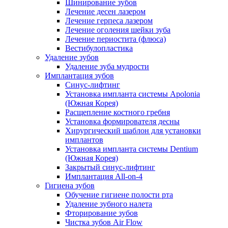
Шинирование зубов
Лечение десен лазером
Лечение герпеса лазером
Лечение оголения шейки зуба
Лечение периостита (флюса)
Вестибулопластика
Удаление зубов
Удаление зуба мудрости
Имплантация зубов
Синус-лифтинг
Установка импланта системы Apolonia
(Южная Корея)
Расщепление костного гребня
Установка формирователя десны
Хирургический шаблон для установки
имплантов
Установка импланта системы Dentium
(Южная Корея)
Закрытый синус-лифтинг
Имплантация All-on-4
Гигиена зубов
Обучение гигиене полости рта
Удаление зубного налета
Фторирование зубов
Чистка зубов Air Flow