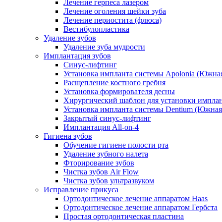
Лечение герпеса лазером
Лечение оголения шейки зуба
Лечение периостита (флюса)
Вестибулопластика
Удаление зубов
Удаление зуба мудрости
Имплантация зубов
Синус-лифтинг
Установка импланта системы Apolonia (Южная
Расщепление костного гребня
Установка формирователя десны
Хирургический шаблон для установки импла
Установка импланта системы Dentium (Южная
Закрытый синус-лифтинг
Имплантация All-on-4
Гигиена зубов
Обучение гигиене полости рта
Удаление зубного налета
Фторирование зубов
Чистка зубов Air Flow
Чистка зубов ультразвуком
Исправление прикуса
Ортодонтическое лечение аппаратом Haas
Ортодонтическое лечение аппаратом Гербста
Простая ортодонтическая пластина