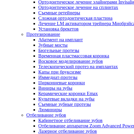
Ортодонтическое лечение элайнерами Invisali
Ортодонтическое лечение на сплинтах
Съемные ретейнеры
Сложная ортодонтическая пластина
Лечение LM активатором трейнера Миобрэйс
Установка брекетов
Протезирование
Абатмент на имплант
Зубные мосты
Бюгельные протезы
Временная пластмассовая коронка
Восковое моделирование зубов
Телескопический протез на имплантах
Капы при бруксизме
Иммедиат-протезы
Циркониевые коронки
Виниры на зубы
Керамические коронки Emax
Культевые вкладки на зубы
Съемные зубные протезы
Люминиры
Отбеливание зубов
Кабинетное отбеливание зубов
Отбеливание аппаратом Zoom Advanced Powe
Лазерное отбеливание зубов