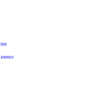
убов
 кариесе