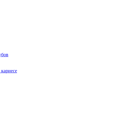
убов
 кариесе