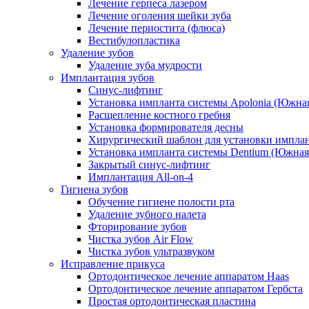
Лечение герпеса лазером
Лечение оголения шейки зуба
Лечение периостита (флюса)
Вестибулопластика
Удаление зубов
Удаление зуба мудрости
Имплантация зубов
Синус-лифтинг
Установка импланта системы Apolonia (Южная
Расщепление костного гребня
Установка формирователя десны
Хирургический шаблон для установки импла
Установка импланта системы Dentium (Южная
Закрытый синус-лифтинг
Имплантация All-on-4
Гигиена зубов
Обучение гигиене полости рта
Удаление зубного налета
Фторирование зубов
Чистка зубов Air Flow
Чистка зубов ультразвуком
Исправление прикуса
Ортодонтическое лечение аппаратом Haas
Ортодонтическое лечение аппаратом Гербста
Простая ортодонтическая пластина