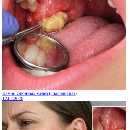
Камни слюнных желез (сиалолитиаз)
17.02.2026