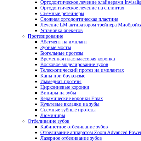
Ортодонтическое лечение элайнерами Invisali
Ортодонтическое лечение на сплинтах
Съемные ретейнеры
Сложная ортодонтическая пластина
Лечение LM активатором трейнера Миобрэйс
Установка брекетов
Протезирование
Абатмент на имплант
Зубные мосты
Бюгельные протезы
Временная пластмассовая коронка
Восковое моделирование зубов
Телескопический протез на имплантах
Капы при бруксизме
Иммедиат-протезы
Циркониевые коронки
Виниры на зубы
Керамические коронки Emax
Культевые вкладки на зубы
Съемные зубные протезы
Люминиры
Отбеливание зубов
Кабинетное отбеливание зубов
Отбеливание аппаратом Zoom Advanced Powe
Лазерное отбеливание зубов