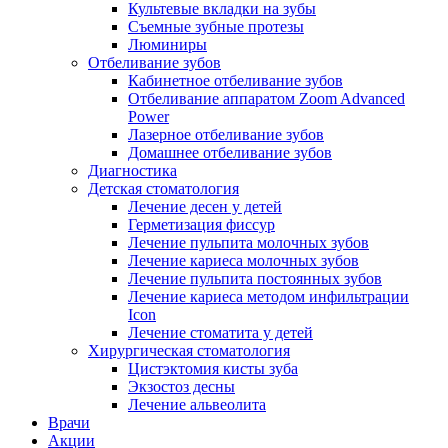
Культевые вкладки на зубы
Съемные зубные протезы
Люминиры
Отбеливание зубов
Кабинетное отбеливание зубов
Отбеливание аппаратом Zoom Advanced
Power
Лазерное отбеливание зубов
Домашнее отбеливание зубов
Диагностика
Детская стоматология
Лечение десен у детей
Герметизация фиссур
Лечение пульпита молочных зубов
Лечение кариеса молочных зубов
Лечение пульпита постоянных зубов
Лечение кариеса методом инфильтрации
Icon
Лечение стоматита у детей
Хирургическая стоматология
Цистэктомия кисты зуба
Экзостоз десны
Лечение альвеолита
Врачи
Акции