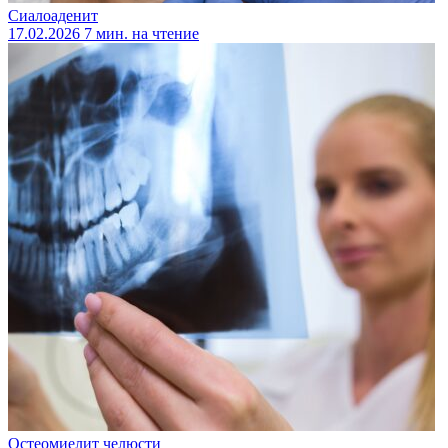
Сиалоаденит
17.02.2026
7 мин. на чтение
Остеомиелит челюсти