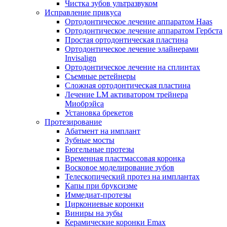
Чистка зубов ультразвуком
Исправление прикуса
Ортодонтическое лечение аппаратом Haas
Ортодонтическое лечение аппаратом Гербста
Простая ортодонтическая пластина
Ортодонтическое лечение элайнерами
Invisalign
Ортодонтическое лечение на сплинтах
Съемные ретейнеры
Сложная ортодонтическая пластина
Лечение LM активатором трейнера
Миобрэйса
Установка брекетов
Протезирование
Абатмент на имплант
Зубные мосты
Бюгельные протезы
Временная пластмассовая коронка
Восковое моделирование зубов
Телескопический протез на имплантах
Капы при бруксизме
Иммедиат-протезы
Циркониевые коронки
Виниры на зубы
Керамические коронки Emax