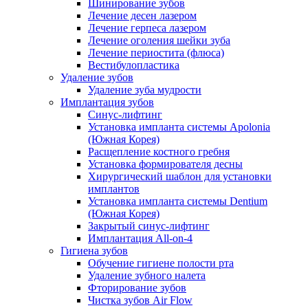
Шинирование зубов
Лечение десен лазером
Лечение герпеса лазером
Лечение оголения шейки зуба
Лечение периостита (флюса)
Вестибулопластика
Удаление зубов
Удаление зуба мудрости
Имплантация зубов
Синус-лифтинг
Установка импланта системы Apolonia
(Южная Корея)
Расщепление костного гребня
Установка формирователя десны
Хирургический шаблон для установки
имплантов
Установка импланта системы Dentium
(Южная Корея)
Закрытый синус-лифтинг
Имплантация All-on-4
Гигиена зубов
Обучение гигиене полости рта
Удаление зубного налета
Фторирование зубов
Чистка зубов Air Flow