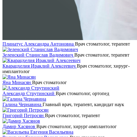
Плинатус Александра Антоновна
Врач стоматолог, терапевт
Зеленский Станислав Вадимович
Врач стоматолог, терапевт
Кварацхелия Ираклий Алексеевич
Врач стоматолог, хирург-
имплантолог
Яна Минасян
Врач стоматолог
Александр Струтинский
Врач стоматолог, ортопед
Галина Чернавина
Главный врач, терапевт, кандидат наук
Григорий Петросян
Врач стоматолог, терапевт
Дамир Хасянов
Врач стоматолог, хирург-имплантолог