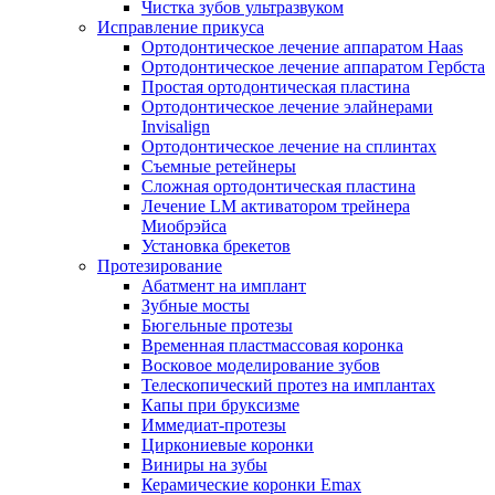
Чистка зубов ультразвуком
Исправление прикуса
Ортодонтическое лечение аппаратом Haas
Ортодонтическое лечение аппаратом Гербста
Простая ортодонтическая пластина
Ортодонтическое лечение элайнерами
Invisalign
Ортодонтическое лечение на сплинтах
Съемные ретейнеры
Сложная ортодонтическая пластина
Лечение LM активатором трейнера
Миобрэйса
Установка брекетов
Протезирование
Абатмент на имплант
Зубные мосты
Бюгельные протезы
Временная пластмассовая коронка
Восковое моделирование зубов
Телескопический протез на имплантах
Капы при бруксизме
Иммедиат-протезы
Циркониевые коронки
Виниры на зубы
Керамические коронки Emax