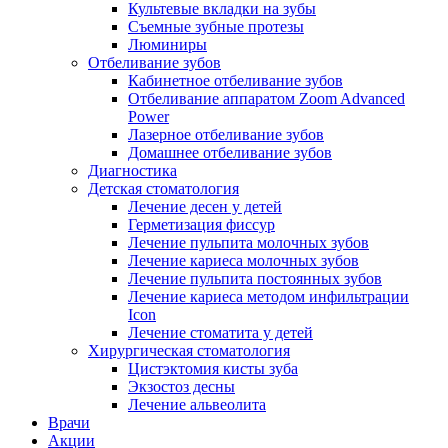
Культевые вкладки на зубы
Съемные зубные протезы
Люминиры
Отбеливание зубов
Кабинетное отбеливание зубов
Отбеливание аппаратом Zoom Advanced
Power
Лазерное отбеливание зубов
Домашнее отбеливание зубов
Диагностика
Детская стоматология
Лечение десен у детей
Герметизация фиссур
Лечение пульпита молочных зубов
Лечение кариеса молочных зубов
Лечение пульпита постоянных зубов
Лечение кариеса методом инфильтрации
Icon
Лечение стоматита у детей
Хирургическая стоматология
Цистэктомия кисты зуба
Экзостоз десны
Лечение альвеолита
Врачи
Акции