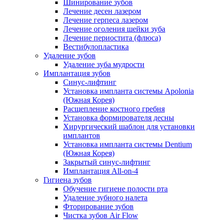
Шинирование зубов
Лечение десен лазером
Лечение герпеса лазером
Лечение оголения шейки зуба
Лечение периостита (флюса)
Вестибулопластика
Удаление зубов
Удаление зуба мудрости
Имплантация зубов
Синус-лифтинг
Установка импланта системы Apolonia
(Южная Корея)
Расщепление костного гребня
Установка формирователя десны
Хирургический шаблон для установки
имплантов
Установка импланта системы Dentium
(Южная Корея)
Закрытый синус-лифтинг
Имплантация All-on-4
Гигиена зубов
Обучение гигиене полости рта
Удаление зубного налета
Фторирование зубов
Чистка зубов Air Flow