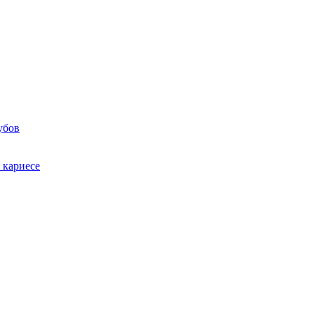
убов
 кариесе