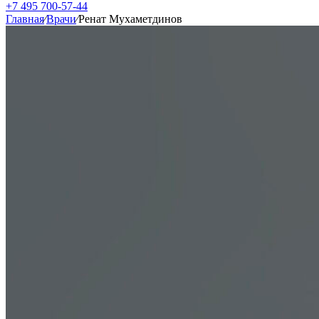
+7 495 700-57-44
Главная
⁄
Врачи
⁄
Ренат Мухаметдинов