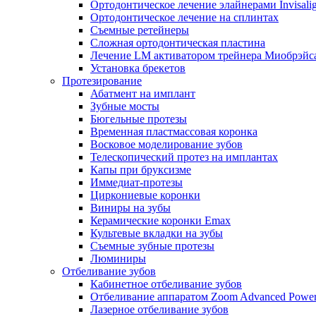
Ортодонтическое лечение элайнерами Invisali
Ортодонтическое лечение на сплинтах
Съемные ретейнеры
Сложная ортодонтическая пластина
Лечение LM активатором трейнера Миобрэйс
Установка брекетов
Протезирование
Абатмент на имплант
Зубные мосты
Бюгельные протезы
Временная пластмассовая коронка
Восковое моделирование зубов
Телескопический протез на имплантах
Капы при бруксизме
Иммедиат-протезы
Циркониевые коронки
Виниры на зубы
Керамические коронки Emax
Культевые вкладки на зубы
Съемные зубные протезы
Люминиры
Отбеливание зубов
Кабинетное отбеливание зубов
Отбеливание аппаратом Zoom Advanced Powe
Лазерное отбеливание зубов