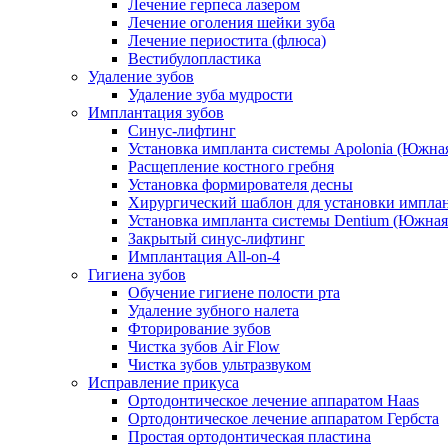
Лечение герпеса лазером
Лечение оголения шейки зуба
Лечение периостита (флюса)
Вестибулопластика
Удаление зубов
Удаление зуба мудрости
Имплантация зубов
Синус-лифтинг
Установка импланта системы Apolonia (Южная
Расщепление костного гребня
Установка формирователя десны
Хирургический шаблон для установки импла
Установка импланта системы Dentium (Южная
Закрытый синус-лифтинг
Имплантация All-on-4
Гигиена зубов
Обучение гигиене полости рта
Удаление зубного налета
Фторирование зубов
Чистка зубов Air Flow
Чистка зубов ультразвуком
Исправление прикуса
Ортодонтическое лечение аппаратом Haas
Ортодонтическое лечение аппаратом Гербста
Простая ортодонтическая пластина