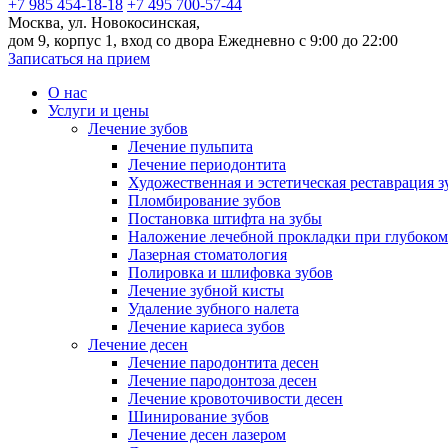
+7 985 454-18-18
+7 495 700-57-44
Москва, ул. Новокосинская,
дом 9, корпус 1, вход со двора
Ежедневно с 9:00 до 22:00
Записаться на прием
О нас
Услуги и цены
Лечение зубов
Лечение пульпита
Лечение периодонтита
Художественная и эстетическая реставрация з
Пломбирование зубов
Постановка штифта на зубы
Наложение лечебной прокладки при глубоком
Лазерная стоматология
Полировка и шлифовка зубов
Лечение зубной кисты
Удаление зубного налета
Лечение кариеса зубов
Лечение десен
Лечение пародонтита десен
Лечение пародонтоза десен
Лечение кровоточивости десен
Шинирование зубов
Лечение десен лазером