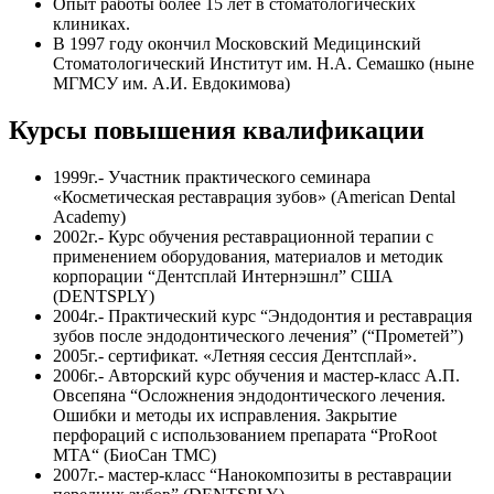
Опыт работы более 15 лет в стоматологических
клиниках.
В 1997 году окончил Московский Медицинский
Стоматологический Институт им. Н.А. Семашко (ныне
МГМСУ им. А.И. Евдокимова)
Курсы повышения квалификации
1999г.- Участник практического семинара
«Косметическая реставрация зубов» (American Dental
Academy)
2002г.- Курс обучения реставрационной терапии с
применением оборудования, материалов и методик
корпорации “Дентсплай Интернэшнл” США
(DENTSPLY)
2004г.- Практический курс “Эндодонтия и реставрация
зубов после эндодонтического лечения” (“Прометей”)
2005г.- сертификат. «Летняя сессия Дентсплай».
2006г.- Авторский курс обучения и мастер-класс А.П.
Овсепяна “Осложнения эндодонтического лечения.
Ошибки и методы их исправления. Закрытие
перфораций с использованием препарата “ProRoot
MTA“ (БиоСан ТМС)
2007г.- мастер-класс “Нанокомпозиты в реставрации