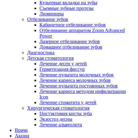
Культевые вкладки на зубы
Съемные зубные протезы
Люминиры
Отбеливание зубов
Кабинетное отбеливание зубов
Отбеливание аппаратом Zoom Advanced
Power
Лазерное отбеливание зубов
Домашнее отбеливание зубов
Диагностика
Детская стоматология
Лечение десен у детей
Герметизация фиссур
Лечение пульпита молочных зубов
Лечение кариеса молочных зубов
Лечение пульпита постоянных зубов
Лечение кариеса методом инфильтрации
Icon
Лечение стоматита у детей
Хирургическая стоматология
Цистэктомия кисты зуба
Экзостоз десны
Лечение альвеолита
Врачи
Акции