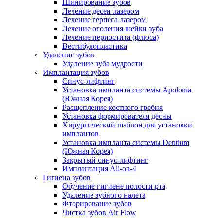
Шинирование зубов
Лечение десен лазером
Лечение герпеса лазером
Лечение оголения шейки зуба
Лечение периостита (флюса)
Вестибулопластика
Удаление зубов
Удаление зуба мудрости
Имплантация зубов
Синус-лифтинг
Установка импланта системы Apolonia
(Южная Корея)
Расщепление костного гребня
Установка формирователя десны
Хирургический шаблон для установки
имплантов
Установка импланта системы Dentium
(Южная Корея)
Закрытый синус-лифтинг
Имплантация All-on-4
Гигиена зубов
Обучение гигиене полости рта
Удаление зубного налета
Фторирование зубов
Чистка зубов Air Flow