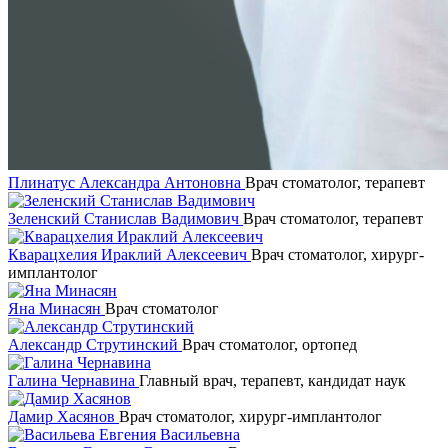
Плинатус Александра Антоновна
Врач стоматолог, терапевт
Зеленский Станислав Вадимович
Врач стоматолог, терапевт
Кварацхелия Ираклий Алексеевич
Врач стоматолог, хирург-
имплантолог
Яна Минасян
Врач стоматолог
Александр Струтинский
Врач стоматолог, ортопед
Галина Чернавина
Главный врач, терапевт, кандидат наук
Дамир Хасянов
Врач стоматолог, хирург-имплантолог