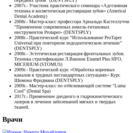
передних зубов” (DENTSPLY)
2007г.- Участник практического семинара «Адгезивная
техника и косметическая реставрация зубов» (Americal
Dental Academy)
2008г.- Мастер-класс профессора Арнальдо Кастеллуччи
“Применение современных никель-титановых
инструментов Protaper» (DENTSPLY)
2008г.- Практический курс “Использование ProTaper
Universal при повторном эндодонтическом лечении”
(DENTSPLY)
2008г.- Эстетическая реставрация фронтальных зубов.
Техника стратификации Л.Ванини Enamel Plus HFO,
MICERIUM (STOMUS)
2009г.- Практический курс «Обработка корневых
каналов в трудных нестандартных ситуациях» Курс
Шимона Фридмана (DENTSPLY)
2009г.- Мастер-класс по отбеливающей системе “Luma
Cool” (Dental Spa)
2017г.- Применение диодного и гидрокинетического
лазеров в лечении заболеваний мягких и твердых
тканей.
Врачи