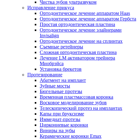
Чистка зубов ультразвуком
Исправление прикуса
Ортодонтическое лечение аппаратом Haas
Ортодонтическое лечение аппаратом Гербста
Простая ортодонтическая пластина
Ортодонтическое лечение элайнерами
Invisalign
Ортодонтическое лечение на сплинтах
Съемные ретейнеры
Сложная ортодонтическая пластина
Лечение LM активатором трейнера
Миобрэйса
Установка брекетов
Протезирование
Абатмент на имплант
Зубные мосты
Бюгельные протезы
Временная пластмассовая коронка
Восковое моделирование зубов
Телескопический протез на имплантах
Капы при бруксизме
Иммедиат-протезы
Циркониевые коронки
Виниры на зубы
Керамические коронки Emax