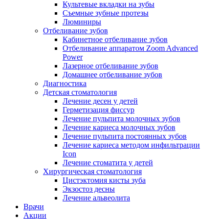
Культевые вкладки на зубы
Съемные зубные протезы
Люминиры
Отбеливание зубов
Кабинетное отбеливание зубов
Отбеливание аппаратом Zoom Advanced
Power
Лазерное отбеливание зубов
Домашнее отбеливание зубов
Диагностика
Детская стоматология
Лечение десен у детей
Герметизация фиссур
Лечение пульпита молочных зубов
Лечение кариеса молочных зубов
Лечение пульпита постоянных зубов
Лечение кариеса методом инфильтрации
Icon
Лечение стоматита у детей
Хирургическая стоматология
Цистэктомия кисты зуба
Экзостоз десны
Лечение альвеолита
Врачи
Акции