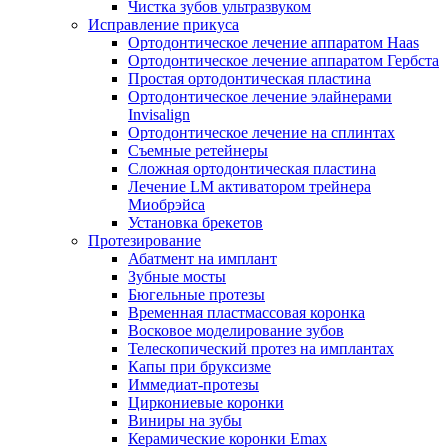
Чистка зубов ультразвуком
Исправление прикуса
Ортодонтическое лечение аппаратом Haas
Ортодонтическое лечение аппаратом Гербста
Простая ортодонтическая пластина
Ортодонтическое лечение элайнерами
Invisalign
Ортодонтическое лечение на сплинтах
Съемные ретейнеры
Сложная ортодонтическая пластина
Лечение LM активатором трейнера
Миобрэйса
Установка брекетов
Протезирование
Абатмент на имплант
Зубные мосты
Бюгельные протезы
Временная пластмассовая коронка
Восковое моделирование зубов
Телескопический протез на имплантах
Капы при бруксизме
Иммедиат-протезы
Циркониевые коронки
Виниры на зубы
Керамические коронки Emax