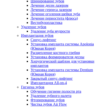
Шинирование зубов
Лечение десен лазером
Лечение герпеса лазером
Лечение оголения шейки зуба
Лечение периостита (флюса)
Вестибулопластика
Удаление зубов
Удаление зуба мудрости
Имплантация зубов
Синус-лифтинг
Установка импланта системы Apolonia
(Южная Корея)
Расщепление костного гребня
Установка формирователя десны
Хирургический шаблон для установки
имплантов
Установка импланта системы Dentium
(Южная Корея)
Закрытый синус-лифтинг
Имплантация All-on-4
Гигиена зубов
Обучение гигиене полости рта
Удаление зубного налета
Фторирование зубов
Чистка зубов Air Flow