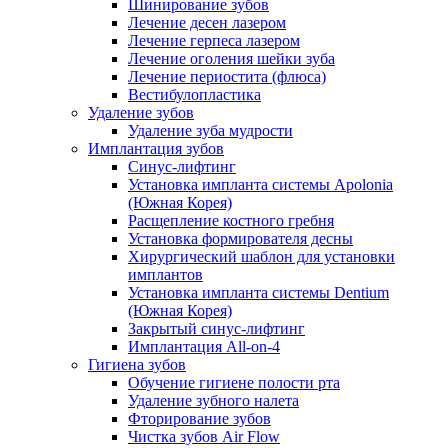
Шинирование зубов
Лечение десен лазером
Лечение герпеса лазером
Лечение оголения шейки зуба
Лечение периостита (флюса)
Вестибулопластика
Удаление зубов
Удаление зуба мудрости
Имплантация зубов
Синус-лифтинг
Установка импланта системы Apolonia
(Южная Корея)
Расщепление костного гребня
Установка формирователя десны
Хирургический шаблон для установки
имплантов
Установка импланта системы Dentium
(Южная Корея)
Закрытый синус-лифтинг
Имплантация All-on-4
Гигиена зубов
Обучение гигиене полости рта
Удаление зубного налета
Фторирование зубов
Чистка зубов Air Flow