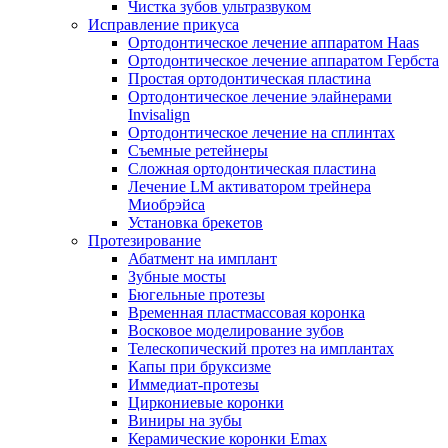
Чистка зубов ультразвуком
Исправление прикуса
Ортодонтическое лечение аппаратом Haas
Ортодонтическое лечение аппаратом Гербста
Простая ортодонтическая пластина
Ортодонтическое лечение элайнерами
Invisalign
Ортодонтическое лечение на сплинтах
Съемные ретейнеры
Сложная ортодонтическая пластина
Лечение LM активатором трейнера
Миобрэйса
Установка брекетов
Протезирование
Абатмент на имплант
Зубные мосты
Бюгельные протезы
Временная пластмассовая коронка
Восковое моделирование зубов
Телескопический протез на имплантах
Капы при бруксизме
Иммедиат-протезы
Циркониевые коронки
Виниры на зубы
Керамические коронки Emax