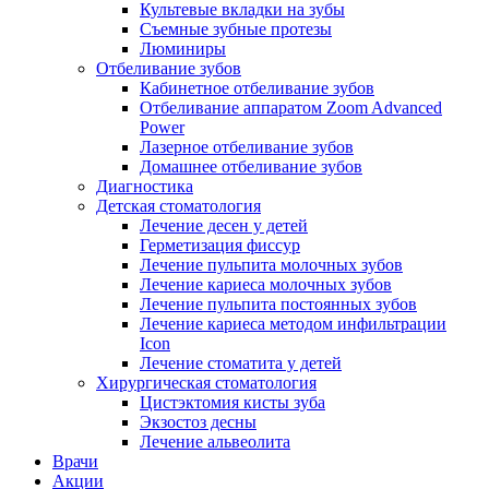
Культевые вкладки на зубы
Съемные зубные протезы
Люминиры
Отбеливание зубов
Кабинетное отбеливание зубов
Отбеливание аппаратом Zoom Advanced
Power
Лазерное отбеливание зубов
Домашнее отбеливание зубов
Диагностика
Детская стоматология
Лечение десен у детей
Герметизация фиссур
Лечение пульпита молочных зубов
Лечение кариеса молочных зубов
Лечение пульпита постоянных зубов
Лечение кариеса методом инфильтрации
Icon
Лечение стоматита у детей
Хирургическая стоматология
Цистэктомия кисты зуба
Экзостоз десны
Лечение альвеолита
Врачи
Акции