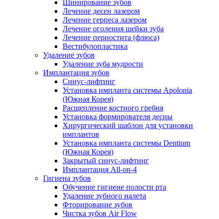
Шинирование зубов
Лечение десен лазером
Лечение герпеса лазером
Лечение оголения шейки зуба
Лечение периостита (флюса)
Вестибулопластика
Удаление зубов
Удаление зуба мудрости
Имплантация зубов
Синус-лифтинг
Установка импланта системы Apolonia
(Южная Корея)
Расщепление костного гребня
Установка формирователя десны
Хирургический шаблон для установки
имплантов
Установка импланта системы Dentium
(Южная Корея)
Закрытый синус-лифтинг
Имплантация All-on-4
Гигиена зубов
Обучение гигиене полости рта
Удаление зубного налета
Фторирование зубов
Чистка зубов Air Flow