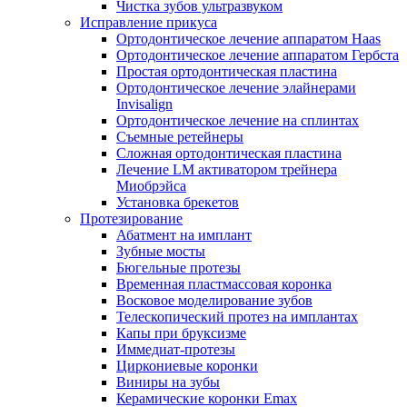
Чистка зубов ультразвуком
Исправление прикуса
Ортодонтическое лечение аппаратом Haas
Ортодонтическое лечение аппаратом Гербста
Простая ортодонтическая пластина
Ортодонтическое лечение элайнерами
Invisalign
Ортодонтическое лечение на сплинтах
Съемные ретейнеры
Сложная ортодонтическая пластина
Лечение LM активатором трейнера
Миобрэйса
Установка брекетов
Протезирование
Абатмент на имплант
Зубные мосты
Бюгельные протезы
Временная пластмассовая коронка
Восковое моделирование зубов
Телескопический протез на имплантах
Капы при бруксизме
Иммедиат-протезы
Циркониевые коронки
Виниры на зубы
Керамические коронки Emax