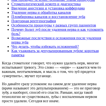
Стоматологический осмотр и диагностика
Введение анестезии и установка коффердама
Удаление нерва и обработка каналов
Пломбировка каналов и восстановление зуба
Повторная рентгенография
Особенности процедуры у разных групп пациентов
Почему болит зуб после удаления нерва и как успокоить
боль?
Возможные последствия и осложнения после удаления
нерва зуба
Что делать, чтобы избежать осложнений?
Как ухаживать за депульпированным зубом: короткая
памятка
Когда стоматолог говорит, что нужно удалить нерв, многие
испытывают тревогу. Это слово — «нерв» — кажется чем-то
важным, неотъемлемым, и мысль о том, что зуб придется
«умертвить», звучит пугающе.
Но давайте сразу успокоим: на самом деле удаление нерва
(врачи называют это депульпированием) — это не приговор
зубу, а наоборот, способ его спасти. Раньше, когда такой
технологии не существовало, зубы с воспаленным нервом
просто удаляли. Сегодня все иначе.