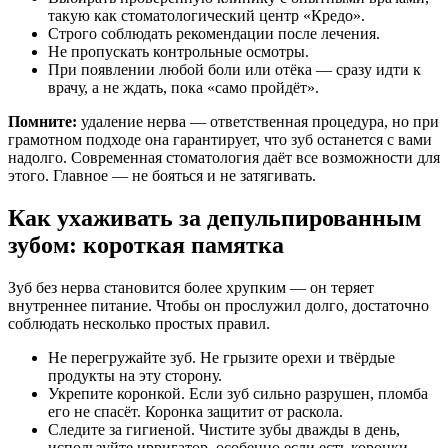
такую как стоматологический центр «Кредо».
Строго соблюдать рекомендации после лечения.
Не пропускать контрольные осмотры.
При появлении любой боли или отёка — сразу идти к
врачу, а не ждать, пока «само пройдёт».
Помните:
удаление нерва — ответственная процедура, но при
грамотном подходе она гарантирует, что зуб останется с вами
надолго. Современная стоматология даёт все возможности для
этого. Главное — не бояться и не затягивать.
Как ухаживать за депульпированным
зубом: короткая памятка
Зуб без нерва становится более хрупким — он теряет
внутреннее питание. Чтобы он прослужил долго, достаточно
соблюдать несколько простых правил.
Не перегружайте зуб. Не грызите орехи и твёрдые
продукты на эту сторону.
Укрепите коронкой. Если зуб сильно разрушен, пломба
его не спасёт. Коронка защитит от раскола.
Следите за гигиеной. Чистите зубы дважды в день,
используйте ирригатор, особенно если есть коронки.