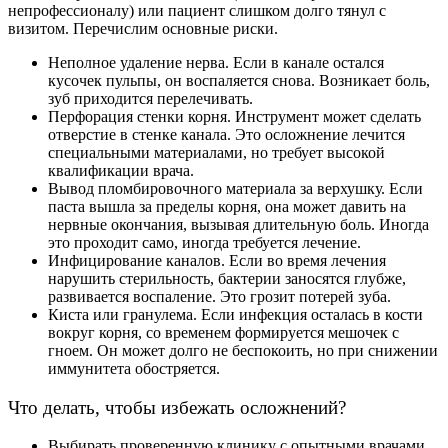
непрофессионалу) или пациент слишком долго тянул с
визитом. Перечислим основные риски.
Неполное удаление нерва. Если в канале остался
кусочек пульпы, он воспаляется снова. Возникает боль,
зуб приходится перелечивать.
Перфорация стенки корня. Инструмент может сделать
отверстие в стенке канала. Это осложнение лечится
специальными материалами, но требует высокой
квалификации врача.
Вывод пломбировочного материала за верхушку. Если
паста вышла за пределы корня, она может давить на
нервные окончания, вызывая длительную боль. Иногда
это проходит само, иногда требуется лечение.
Инфицирование каналов. Если во время лечения
нарушить стерильность, бактерии заносятся глубже,
развивается воспаление. Это грозит потерей зуба.
Киста или гранулема. Если инфекция осталась в кости
вокруг корня, со временем формируется мешочек с
гноем. Он может долго не беспокоить, но при снижении
иммунитета обостряется.
Что делать, чтобы избежать осложнений?
Выбирать проверенную клинику с опытными врачами,