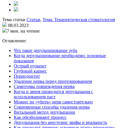
Тема статьи
Статьи
,
Тема: Терапевтическая стоматология
08.03.2023
7 мин. на чтение
Оглавление:
Что такое депульпирование зуба
Когда депульпирование необходимо: основные
показания
Острый пульпит
Глубокий кариес
Периодонтит
Удаление нерва перед протезированием
Симптомы повреждения нерва
Когда и зачем проводится депульпация с
использованием паст
Можно ли «убить» нерв самостоятельно
Современные способы удаления нерва
Витальный метод депульпации
Как обезболивают процесс
Депульпация без анестезии: мифы и реальность
Как проходит лечение: основные этапы процедуры