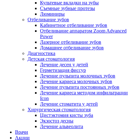
Культевые вкладки на зубы
Съемные зубные протезы
Люминиры
Отбеливание зубов
Кабинетное отбеливание зубов
Отбеливание аппаратом Zoom Advanced
Power
Лазерное отбеливание зубов
Домашнее отбеливание зубов
Диагностика
Детская стоматология
Лечение десен у детей
Герметизация фиссур
Лечение пульпита молочных зубов
Лечение кариеса молочных зубов
Лечение пульпита постоянных зубов
Лечение кариеса методом инфильтрации
Icon
Лечение стоматита у детей
Хирургическая стоматология
Цистэктомия кисты зуба
Экзостоз десны
Лечение альвеолита
Врачи
Акции