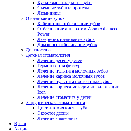
Культевые вкладки на зубы
Съемные зубные протезы
Люминиры
Отбеливание зубов
Кабинетное отбеливание зубов
Отбеливание аппаратом Zoom Advanced
Power
Лазерное отбеливание зубов
Домашнее отбеливание зубов
Диагностика
Детская стоматология
Лечение десен у детей
Герметизация фиссур
Лечение пульпита молочных зубов
Лечение кариеса молочных зубов
Лечение пульпита постоянных зубов
Лечение кариеса методом инфильтрации
Icon
Лечение стоматита у детей
Хирургическая стоматология
Цистэктомия кисты зуба
Экзостоз десны
Лечение альвеолита
Врачи
Акции