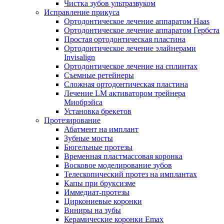
Чистка зубов ультразвуком
Исправление прикуса
Ортодонтическое лечение аппаратом Haas
Ортодонтическое лечение аппаратом Гербста
Простая ортодонтическая пластина
Ортодонтическое лечение элайнерами
Invisalign
Ортодонтическое лечение на сплинтах
Съемные ретейнеры
Сложная ортодонтическая пластина
Лечение LM активатором трейнера
Миобрэйса
Установка брекетов
Протезирование
Абатмент на имплант
Зубные мосты
Бюгельные протезы
Временная пластмассовая коронка
Восковое моделирование зубов
Телескопический протез на имплантах
Капы при бруксизме
Иммедиат-протезы
Циркониевые коронки
Виниры на зубы
Керамические коронки Emax