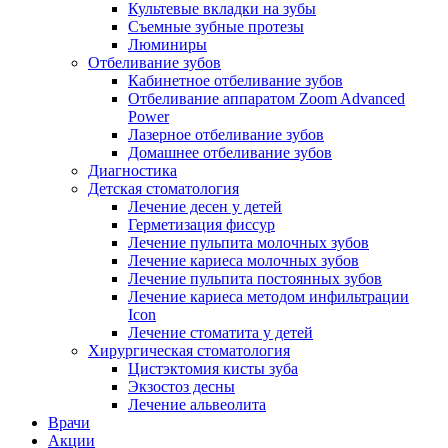
Культевые вкладки на зубы
Съемные зубные протезы
Люминиры
Отбеливание зубов
Кабинетное отбеливание зубов
Отбеливание аппаратом Zoom Advanced
Power
Лазерное отбеливание зубов
Домашнее отбеливание зубов
Диагностика
Детская стоматология
Лечение десен у детей
Герметизация фиссур
Лечение пульпита молочных зубов
Лечение кариеса молочных зубов
Лечение пульпита постоянных зубов
Лечение кариеса методом инфильтрации
Icon
Лечение стоматита у детей
Хирургическая стоматология
Цистэктомия кисты зуба
Экзостоз десны
Лечение альвеолита
Врачи
Акции