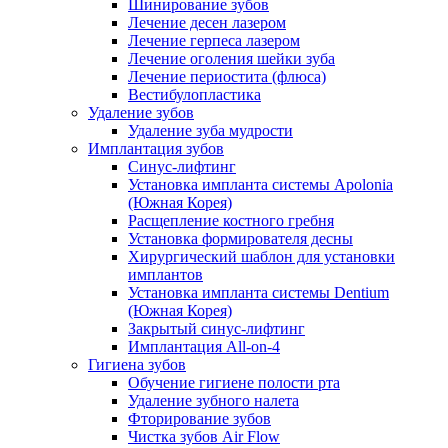
Шинирование зубов
Лечение десен лазером
Лечение герпеса лазером
Лечение оголения шейки зуба
Лечение периостита (флюса)
Вестибулопластика
Удаление зубов
Удаление зуба мудрости
Имплантация зубов
Синус-лифтинг
Установка импланта системы Apolonia
(Южная Корея)
Расщепление костного гребня
Установка формирователя десны
Хирургический шаблон для установки
имплантов
Установка импланта системы Dentium
(Южная Корея)
Закрытый синус-лифтинг
Имплантация All-on-4
Гигиена зубов
Обучение гигиене полости рта
Удаление зубного налета
Фторирование зубов
Чистка зубов Air Flow