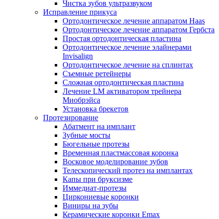
Чистка зубов ультразвуком
Исправление прикуса
Ортодонтическое лечение аппаратом Haas
Ортодонтическое лечение аппаратом Гербста
Простая ортодонтическая пластина
Ортодонтическое лечение элайнерами
Invisalign
Ортодонтическое лечение на сплинтах
Съемные ретейнеры
Сложная ортодонтическая пластина
Лечение LM активатором трейнера
Миобрэйса
Установка брекетов
Протезирование
Абатмент на имплант
Зубные мосты
Бюгельные протезы
Временная пластмассовая коронка
Восковое моделирование зубов
Телескопический протез на имплантах
Капы при бруксизме
Иммедиат-протезы
Циркониевые коронки
Виниры на зубы
Керамические коронки Emax