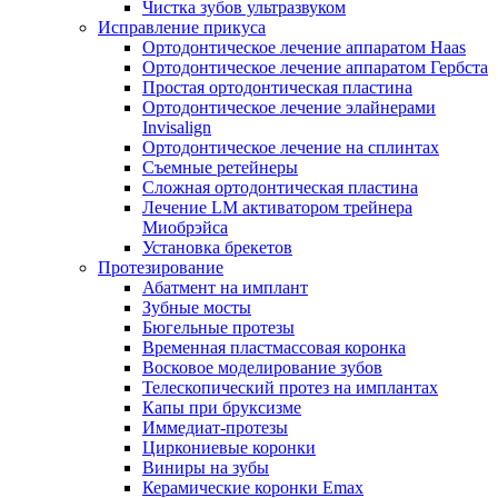
Чистка зубов ультразвуком
Исправление прикуса
Ортодонтическое лечение аппаратом Haas
Ортодонтическое лечение аппаратом Гербста
Простая ортодонтическая пластина
Ортодонтическое лечение элайнерами
Invisalign
Ортодонтическое лечение на сплинтах
Съемные ретейнеры
Сложная ортодонтическая пластина
Лечение LM активатором трейнера
Миобрэйса
Установка брекетов
Протезирование
Абатмент на имплант
Зубные мосты
Бюгельные протезы
Временная пластмассовая коронка
Восковое моделирование зубов
Телескопический протез на имплантах
Капы при бруксизме
Иммедиат-протезы
Циркониевые коронки
Виниры на зубы
Керамические коронки Emax