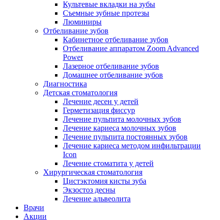
Культевые вкладки на зубы
Съемные зубные протезы
Люминиры
Отбеливание зубов
Кабинетное отбеливание зубов
Отбеливание аппаратом Zoom Advanced
Power
Лазерное отбеливание зубов
Домашнее отбеливание зубов
Диагностика
Детская стоматология
Лечение десен у детей
Герметизация фиссур
Лечение пульпита молочных зубов
Лечение кариеса молочных зубов
Лечение пульпита постоянных зубов
Лечение кариеса методом инфильтрации
Icon
Лечение стоматита у детей
Хирургическая стоматология
Цистэктомия кисты зуба
Экзостоз десны
Лечение альвеолита
Врачи
Акции