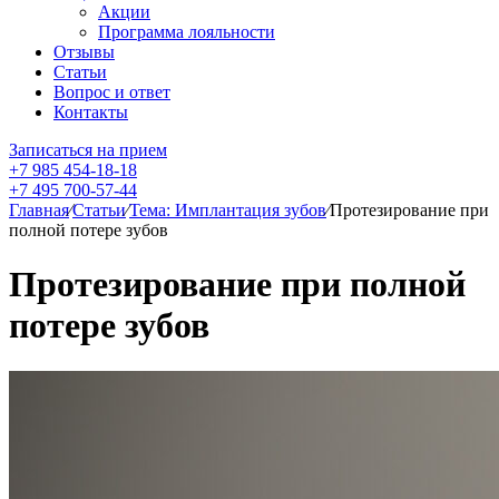
Акции
Программа лояльности
Отзывы
Статьи
Вопрос и ответ
Контакты
Записаться на прием
+7 985 454-18-18
+7 495 700-57-44
Главная
⁄
Статьи
⁄
Тема: Имплантация зубов
⁄
Протезирование при
полной потере зубов
Протезирование при полной
потере зубов