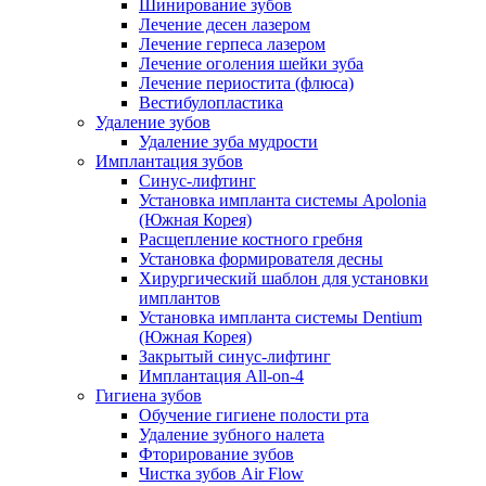
Шинирование зубов
Лечение десен лазером
Лечение герпеса лазером
Лечение оголения шейки зуба
Лечение периостита (флюса)
Вестибулопластика
Удаление зубов
Удаление зуба мудрости
Имплантация зубов
Синус-лифтинг
Установка импланта системы Apolonia
(Южная Корея)
Расщепление костного гребня
Установка формирователя десны
Хирургический шаблон для установки
имплантов
Установка импланта системы Dentium
(Южная Корея)
Закрытый синус-лифтинг
Имплантация All-on-4
Гигиена зубов
Обучение гигиене полости рта
Удаление зубного налета
Фторирование зубов
Чистка зубов Air Flow