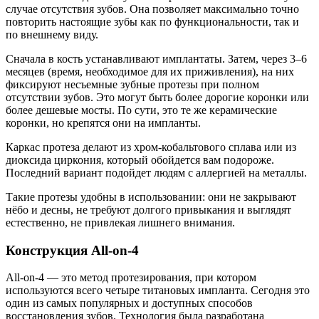
случае отсутствия зубов. Она позволяет максимально точно
повторить настоящие зубы как по функциональности, так и
по внешнему виду.
Сначала в кость устанавливают имплантаты. Затем, через 3–6
месяцев (время, необходимое для их приживления), на них
фиксируют несъемные зубные протезы при полном
отсутствии зубов. Это могут быть более дорогие коронки или
более дешевые мосты. По сути, это те же керамические
коронки, но крепятся они на импланты.
Каркас протеза делают из хром-кобальтового сплава или из
диоксида циркония, который обойдется вам подороже.
Последний вариант подойдет людям с аллергией на металлы.
Такие протезы удобны в использовании: они не закрывают
нёбо и десны, не требуют долгого привыкания и выглядят
естественно, не привлекая лишнего внимания.
Конструкция All-on-4
All-on-4 — это метод протезирования, при котором
используются всего четыре титановых импланта. Сегодня это
один из самых популярных и доступных способов
восстановления зубов. Технология была разработана