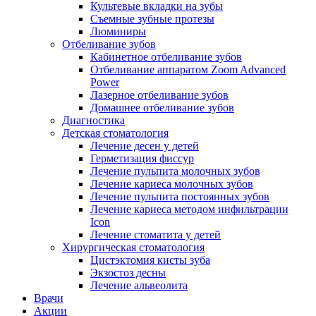
Культевые вкладки на зубы
Съемные зубные протезы
Люминиры
Отбеливание зубов
Кабинетное отбеливание зубов
Отбеливание аппаратом Zoom Advanced
Power
Лазерное отбеливание зубов
Домашнее отбеливание зубов
Диагностика
Детская стоматология
Лечение десен у детей
Герметизация фиссур
Лечение пульпита молочных зубов
Лечение кариеса молочных зубов
Лечение пульпита постоянных зубов
Лечение кариеса методом инфильтрации
Icon
Лечение стоматита у детей
Хирургическая стоматология
Цистэктомия кисты зуба
Экзостоз десны
Лечение альвеолита
Врачи
Акции