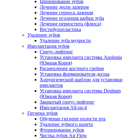
Шинирование зубов
Лечение десен лазером
Лечение герпеса лазером
Лечение оголения шейки зуба
Лечение периостита (флюса)
Вестибулопластика
Удаление зубов
Удаление зуба мудрости
Имплантация зубов
Синус-лифтинг
Установка импланта системы Apolonia
(Южная Корея)
Расщепление костного гребня
Установка формирователя десны
Хирургический шаблон для установки
имплантов
Установка импланта системы Dentium
(Южная Корея)
Закрытый синус-лифтинг
Имплантация All-on-4
Гигиена зубов
Обучение гигиене полости рта
Удаление зубного налета
Фторирование зубов
Чистка зубов Air Flow