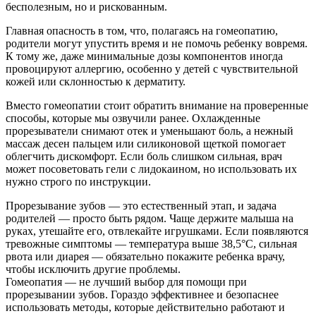
бесполезным, но и рискованным.
Главная опасность в том, что, полагаясь на гомеопатию,
родители могут упустить время и не помочь ребенку вовремя.
К тому же, даже минимальные дозы компонентов иногда
провоцируют аллергию, особенно у детей с чувствительной
кожей или склонностью к дерматиту.
Вместо гомеопатии стоит обратить внимание на проверенные
способы, которые мы озвучили ранее. Охлажденные
прорезыватели снимают отек и уменьшают боль, а нежный
массаж десен пальцем или силиконовой щеткой помогает
облегчить дискомфорт. Если боль слишком сильная, врач
может посоветовать гели с лидокаином, но использовать их
нужно строго по инструкции.
Прорезывание зубов — это естественный этап, и задача
родителей — просто быть рядом. Чаще держите малыша на
руках, утешайте его, отвлекайте игрушками. Если появляются
тревожные симптомы — температура выше 38,5°C, сильная
рвота или диарея — обязательно покажите ребенка врачу,
чтобы исключить другие проблемы.
Гомеопатия — не лучший выбор для помощи при
прорезывании зубов. Гораздо эффективнее и безопаснее
использовать методы, которые действительно работают и