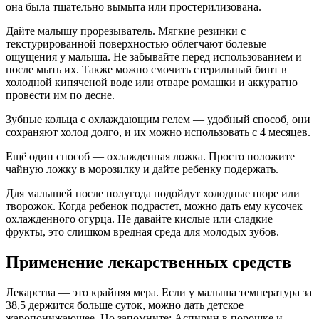
она была тщательно вымыта или простерилизована.
Дайте малышу прорезыватель. Мягкие резинки с
текстурированной поверхностью облегчают болевые
ощущения у малыша. Не забывайте перед использованием и
после мыть их. Также можно смочить стерильный бинт в
холодной кипяченой воде или отваре ромашки и аккуратно
провести им по десне.
Зубные кольца с охлаждающим гелем — удобный способ, они
сохраняют холод долго, и их можно использовать с 4 месяцев.
Ещё один способ — охлажденная ложка. Просто положите
чайную ложку в морозилку и дайте ребенку подержать.
Для малышей после полугода подойдут холодные пюре или
творожок. Когда ребенок подрастет, можно дать ему кусочек
охлажденного огурца. Не давайте кислые или сладкие
фрукты, это слишком вредная среда для молодых зубов.
Применение лекарственных средств
Лекарства — это крайняя мера. Если у малыша температура за
38,5 держится больше суток, можно дать детское
жаропонижающее. Но запомните: Аспирин в порошке и