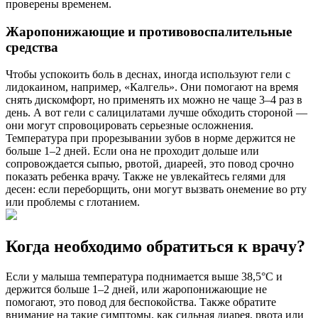
проверены временем.
Жаропонижающие и противовоспалительные
средства
Чтобы успокоить боль в деснах, иногда используют гели с
лидокаином, например, «Калгель». Они помогают на время
снять дискомфорт, но применять их можно не чаще 3–4 раз в
день. А вот гели с салицилатами лучше обходить стороной —
они могут спровоцировать серьезные осложнения.
Температура при прорезывании зубов в норме держится не
больше 1–2 дней. Если она не проходит дольше или
сопровождается сыпью, рвотой, диареей, это повод срочно
показать ребенка врачу. Также не увлекайтесь гелями для
десен: если переборщить, они могут вызвать онемение во рту
или проблемы с глотанием.
Когда необходимо обратиться к врачу?
Если у малыша температура поднимается выше 38,5°C и
держится больше 1–2 дней, или жаропонижающие не
помогают, это повод для беспокойства. Также обратите
внимание на такие симптомы, как сильная диарея, рвота или