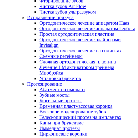
Фторирование зубов
Чистка зубов Air Flow
Чистка зубов ультразвуком
Исправление прикуса
Ортодонтическое лечение аппаратом Haas
Ортодонтическое лечение аппаратом Гербста
Простая ортодонтическая пластина
Ортодонтическое лечение элайнерами
Invisalign
Ортодонтическое лечение на сплинтах
Съемные ретейнеры
Сложная ортодонтическая пластина
Лечение LM активатором трейнера
Миобрэйса
Установка брекетов
Протезирование
Абатмент на имплант
Зубные мосты
Бюгельные протезы
Временная пластмассовая коронка
Восковое моделирование зубов
Телескопический протез на имплантах
Капы при бруксизме
Иммедиат-протезы
Циркониевые коронки