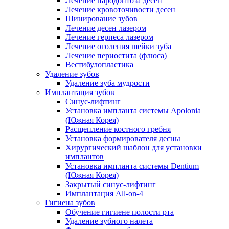
Лечение пародонтоза десен
Лечение кровоточивости десен
Шинирование зубов
Лечение десен лазером
Лечение герпеса лазером
Лечение оголения шейки зуба
Лечение периостита (флюса)
Вестибулопластика
Удаление зубов
Удаление зуба мудрости
Имплантация зубов
Синус-лифтинг
Установка импланта системы Apolonia
(Южная Корея)
Расщепление костного гребня
Установка формирователя десны
Хирургический шаблон для установки
имплантов
Установка импланта системы Dentium
(Южная Корея)
Закрытый синус-лифтинг
Имплантация All-on-4
Гигиена зубов
Обучение гигиене полости рта
Удаление зубного налета