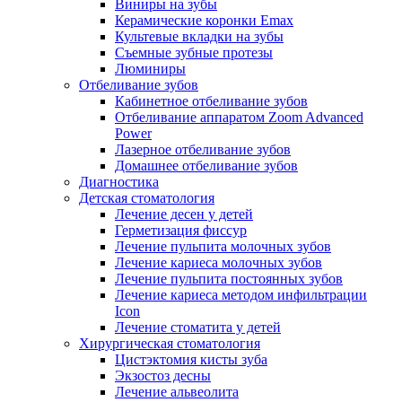
Виниры на зубы
Керамические коронки Emax
Культевые вкладки на зубы
Съемные зубные протезы
Люминиры
Отбеливание зубов
Кабинетное отбеливание зубов
Отбеливание аппаратом Zoom Advanced
Power
Лазерное отбеливание зубов
Домашнее отбеливание зубов
Диагностика
Детская стоматология
Лечение десен у детей
Герметизация фиссур
Лечение пульпита молочных зубов
Лечение кариеса молочных зубов
Лечение пульпита постоянных зубов
Лечение кариеса методом инфильтрации
Icon
Лечение стоматита у детей
Хирургическая стоматология
Цистэктомия кисты зуба
Экзостоз десны
Лечение альвеолита