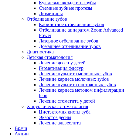
Культевые вкладки на зубы
Съемные зубные протезы
Люминиры
Отбеливание зубов
Кабинетное отбеливание зубов
Отбеливание аппаратом Zoom Advanced
Power
Лазерное отбеливание зубов
Домашнее отбеливание зубов
Диагностика
Детская стоматология
Лечение десен у детей
Герметизация фиссур
Лечение пульпита молочных зубов
Лечение кариеса молочных зубов
Лечение пульпита постоянных зубов
Лечение кариеса методом инфильтрации
Icon
Лечение стоматита у детей
Хирургическая стоматология
Цистэктомия кисты зуба
Экзостоз десны
Лечение альвеолита
Врачи
Акции