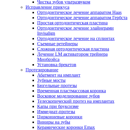
Чистка зубов ультразвуком
Исправление прикуса
Ортодонтическое лечение аппаратом Haas
Ортодонтическое лечение аппаратом Гербста
Простая ортодонтическая пластина
Ортодонтическое лечение элайнерами
Invisalign
Ортодонтическое лечение на сплинтах
Съемные ретейнеры
Сложная ортодонтическая пластина
Лечение LM активатором трейнера
Миобрэйса
Установка брекетов
Протезирование
Абатмент на имплант
Зубные мосты
Бюгельные протезы
Временная пластмассовая коронка
Восковое моделирование зубов
Телескопический протез на имплантах
Капы при бруксизме
Иммедиат-протезы
Циркониевые коронки
Виниры на зубы
Керамические коронки Emax