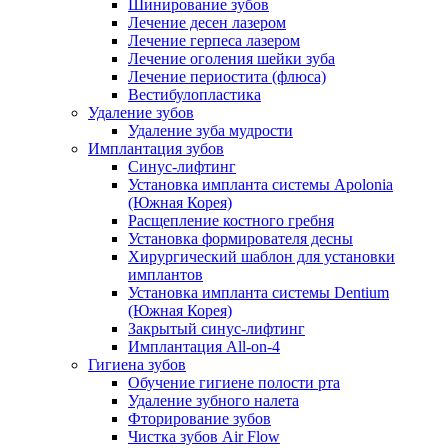
Шинирование зубов
Лечение десен лазером
Лечение герпеса лазером
Лечение оголения шейки зуба
Лечение периостита (флюса)
Вестибулопластика
Удаление зубов
Удаление зуба мудрости
Имплантация зубов
Синус-лифтинг
Установка импланта системы Apolonia
(Южная Корея)
Расщепление костного гребня
Установка формирователя десны
Хирургический шаблон для установки
имплантов
Установка импланта системы Dentium
(Южная Корея)
Закрытый синус-лифтинг
Имплантация All-on-4
Гигиена зубов
Обучение гигиене полости рта
Удаление зубного налета
Фторирование зубов
Чистка зубов Air Flow