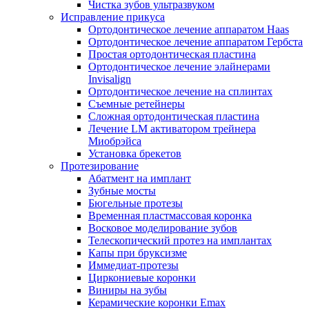
Чистка зубов ультразвуком
Исправление прикуса
Ортодонтическое лечение аппаратом Haas
Ортодонтическое лечение аппаратом Гербста
Простая ортодонтическая пластина
Ортодонтическое лечение элайнерами
Invisalign
Ортодонтическое лечение на сплинтах
Съемные ретейнеры
Сложная ортодонтическая пластина
Лечение LM активатором трейнера
Миобрэйса
Установка брекетов
Протезирование
Абатмент на имплант
Зубные мосты
Бюгельные протезы
Временная пластмассовая коронка
Восковое моделирование зубов
Телескопический протез на имплантах
Капы при бруксизме
Иммедиат-протезы
Циркониевые коронки
Виниры на зубы
Керамические коронки Emax