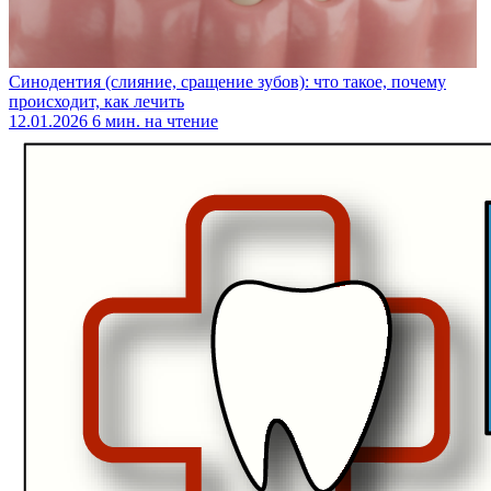
Синодентия (слияние, сращение зубов): что такое, почему
происходит, как лечить
12.01.2026
6 мин. на чтение