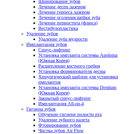
Шинирование зубов
Лечение десен лазером
Лечение герпеса лазером
Лечение оголения шейки зуба
Лечение периостита (флюса)
Вестибулопластика
Удаление зубов
Удаление зуба мудрости
Имплантация зубов
Синус-лифтинг
Установка импланта системы Apolonia
(Южная Корея)
Расщепление костного гребня
Установка формирователя десны
Хирургический шаблон для установки
имплантов
Установка импланта системы Dentium
(Южная Корея)
Закрытый синус-лифтинг
Имплантация All-on-4
Гигиена зубов
Обучение гигиене полости рта
Удаление зубного налета
Фторирование зубов
Чистка зубов Air Flow