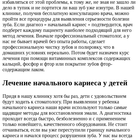
избавляться от этой проблемы, к тому же, не зная не зашло ли
дело в тупик и не портится ли ваш зуб уже изнутри. В нашей
клинике, получив бесплатную консультацию врача, можно
пройти все процедуры для выявления серьезности болезни
зуба. Если диагноз » начальный кариес » подтвердится, врач
подберет каждому пациенту наиболее подходящий для него
метод лечения. Вначале профессиональный стоматолог, а у
нас не бывает врачей без опыта работы, сделает
профессиональную чистку зубов и полировку, что в
домашних условиях нереально. Потом будет назначен курс
лечения при помощи витаминных комплексов содержащих
кальций, фосфор и фтор или покрытие зубов фтор-
содержащим лаком.
Лечение начального кариеса у детей
Придя в нашу клинику хотя бы раз, дети с удовольствием
будут ходить к стоматологу. При выявлении у ребенка
начального кариеса наши врачи используют только самые
щадящие методы для восстановления эмали. А диагностика
проходит всегда быстро, безболезненно и с применением
только новейшего, качественного оборудования. Не стоит
отчаиваться, если вы уже переступили границу начального
кариеса и начался процесс разрушения зуба. У нас вы всегда