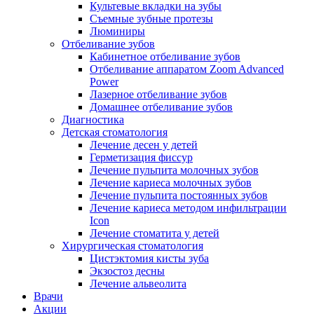
Культевые вкладки на зубы
Съемные зубные протезы
Люминиры
Отбеливание зубов
Кабинетное отбеливание зубов
Отбеливание аппаратом Zoom Advanced
Power
Лазерное отбеливание зубов
Домашнее отбеливание зубов
Диагностика
Детская стоматология
Лечение десен у детей
Герметизация фиссур
Лечение пульпита молочных зубов
Лечение кариеса молочных зубов
Лечение пульпита постоянных зубов
Лечение кариеса методом инфильтрации
Icon
Лечение стоматита у детей
Хирургическая стоматология
Цистэктомия кисты зуба
Экзостоз десны
Лечение альвеолита
Врачи
Акции