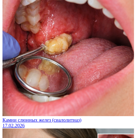
Камни слюнных желез (сиалолитиаз)
17.02.2026