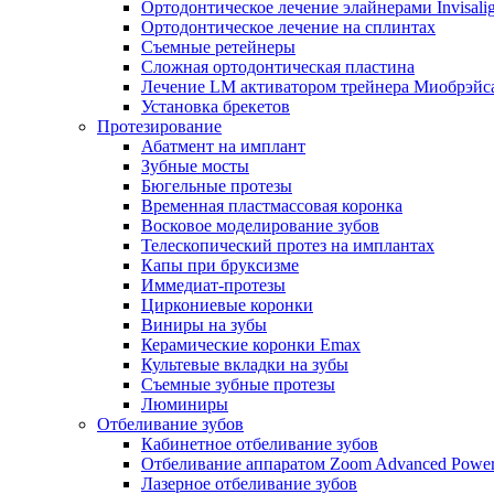
Ортодонтическое лечение элайнерами Invisali
Ортодонтическое лечение на сплинтах
Съемные ретейнеры
Сложная ортодонтическая пластина
Лечение LM активатором трейнера Миобрэйс
Установка брекетов
Протезирование
Абатмент на имплант
Зубные мосты
Бюгельные протезы
Временная пластмассовая коронка
Восковое моделирование зубов
Телескопический протез на имплантах
Капы при бруксизме
Иммедиат-протезы
Циркониевые коронки
Виниры на зубы
Керамические коронки Emax
Культевые вкладки на зубы
Съемные зубные протезы
Люминиры
Отбеливание зубов
Кабинетное отбеливание зубов
Отбеливание аппаратом Zoom Advanced Powe
Лазерное отбеливание зубов