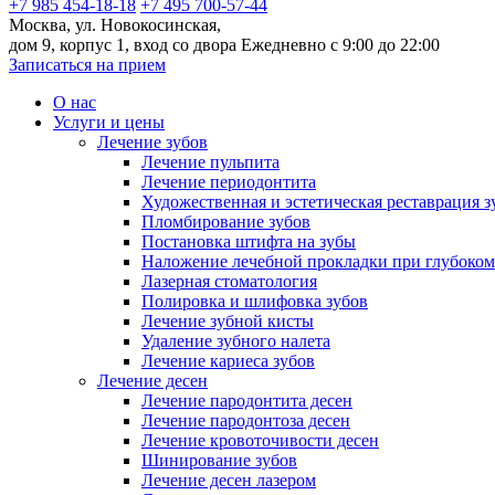
+7 985 454-18-18
+7 495 700-57-44
Москва, ул. Новокосинская,
дом 9, корпус 1, вход со двора
Ежедневно с 9:00 до 22:00
Записаться на прием
О нас
Услуги и цены
Лечение зубов
Лечение пульпита
Лечение периодонтита
Художественная и эстетическая реставрация з
Пломбирование зубов
Постановка штифта на зубы
Наложение лечебной прокладки при глубоком
Лазерная стоматология
Полировка и шлифовка зубов
Лечение зубной кисты
Удаление зубного налета
Лечение кариеса зубов
Лечение десен
Лечение пародонтита десен
Лечение пародонтоза десен
Лечение кровоточивости десен
Шинирование зубов
Лечение десен лазером