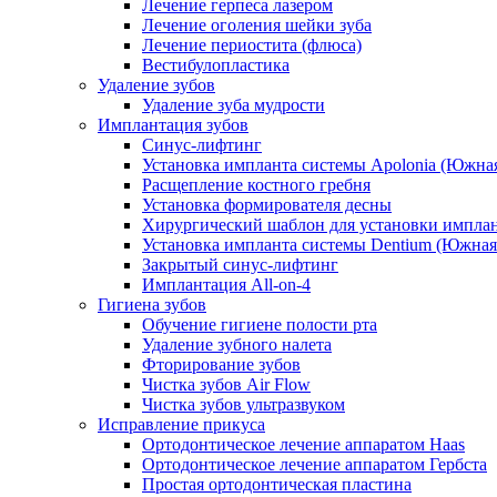
Лечение герпеса лазером
Лечение оголения шейки зуба
Лечение периостита (флюса)
Вестибулопластика
Удаление зубов
Удаление зуба мудрости
Имплантация зубов
Синус-лифтинг
Установка импланта системы Apolonia (Южная
Расщепление костного гребня
Установка формирователя десны
Хирургический шаблон для установки импла
Установка импланта системы Dentium (Южная
Закрытый синус-лифтинг
Имплантация All-on-4
Гигиена зубов
Обучение гигиене полости рта
Удаление зубного налета
Фторирование зубов
Чистка зубов Air Flow
Чистка зубов ультразвуком
Исправление прикуса
Ортодонтическое лечение аппаратом Haas
Ортодонтическое лечение аппаратом Гербста
Простая ортодонтическая пластина