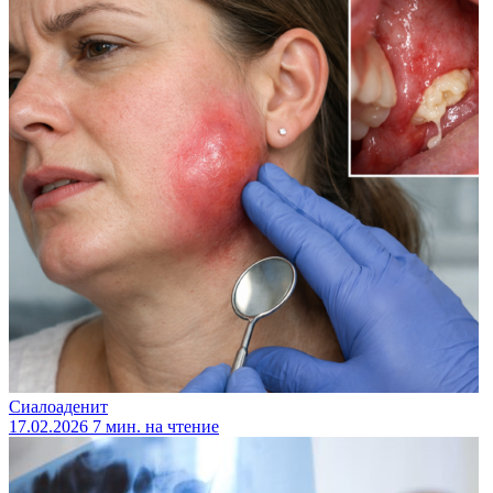
Сиалоаденит
17.02.2026
7 мин. на чтение