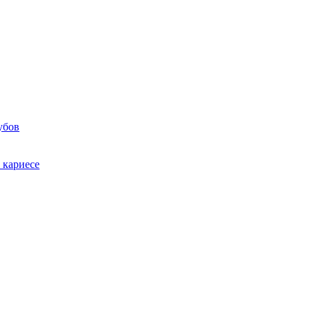
убов
 кариесе