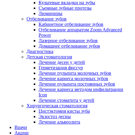
Культевые вкладки на зубы
Съемные зубные протезы
Люминиры
Отбеливание зубов
Кабинетное отбеливание зубов
Отбеливание аппаратом Zoom Advanced
Power
Лазерное отбеливание зубов
Домашнее отбеливание зубов
Диагностика
Детская стоматология
Лечение десен у детей
Герметизация фиссур
Лечение пульпита молочных зубов
Лечение кариеса молочных зубов
Лечение пульпита постоянных зубов
Лечение кариеса методом инфильтрации
Icon
Лечение стоматита у детей
Хирургическая стоматология
Цистэктомия кисты зуба
Экзостоз десны
Лечение альвеолита
Врачи
Акции