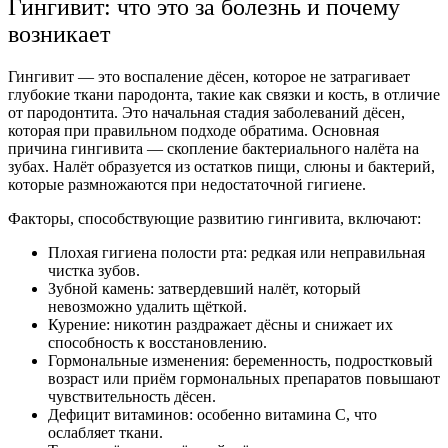
Гингивит: что это за болезнь и почему
возникает
Гингивит — это воспаление дёсен, которое не затрагивает
глубокие ткани пародонта, такие как связки и кость, в отличие
от пародонтита. Это начальная стадия заболеваний дёсен,
которая при правильном подходе обратима. Основная
причина гингивита — скопление бактериального налёта на
зубах. Налёт образуется из остатков пищи, слюны и бактерий,
которые размножаются при недостаточной гигиене.
Факторы, способствующие развитию гингивита, включают:
Плохая гигиена полости рта: редкая или неправильная
чистка зубов.
Зубной камень: затвердевший налёт, который
невозможно удалить щёткой.
Курение: никотин раздражает дёсны и снижает их
способность к восстановлению.
Гормональные изменения: беременность, подростковый
возраст или приём гормональных препаратов повышают
чувствительность дёсен.
Дефицит витаминов: особенно витамина С, что
ослабляет ткани.