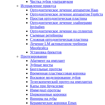
Чистка зубов ультразвуком
Исправление прикуса
Ортодонтическое лечение аппаратом Haas
Ортодонтическое лечение аппаратом Гербста
Простая ортодонтическая пластина
Ортодонтическое лечение элайнерами
Invisalign
Ортодонтическое лечение на сплинтах
Съемные ретейнеры
Сложная ортодонтическая пластина
Лечение LM активатором трейнера
Миобрэйса
Установка брекетов
Протезирование
Абатмент на имплант
Зубные мосты
Бюгельные протезы
Временная пластмассовая коронка
Восковое моделирование зубов
Телескопический протез на имплантах
Капы при бруксизме
Иммедиат-протезы
Циркониевые коронки
Виниры на зубы
Керамические коронки Emax