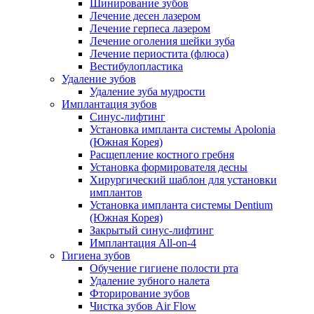
Шинирование зубов
Лечение десен лазером
Лечение герпеса лазером
Лечение оголения шейки зуба
Лечение периостита (флюса)
Вестибулопластика
Удаление зубов
Удаление зуба мудрости
Имплантация зубов
Синус-лифтинг
Установка импланта системы Apolonia
(Южная Корея)
Расщепление костного гребня
Установка формирователя десны
Хирургический шаблон для установки
имплантов
Установка импланта системы Dentium
(Южная Корея)
Закрытый синус-лифтинг
Имплантация All-on-4
Гигиена зубов
Обучение гигиене полости рта
Удаление зубного налета
Фторирование зубов
Чистка зубов Air Flow