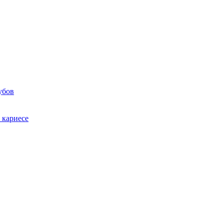
убов
 кариесе