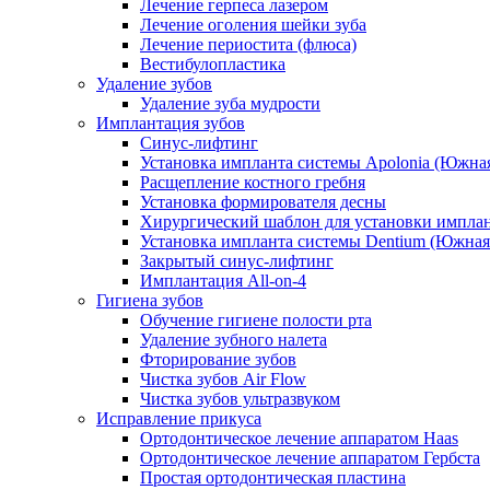
Лечение герпеса лазером
Лечение оголения шейки зуба
Лечение периостита (флюса)
Вестибулопластика
Удаление зубов
Удаление зуба мудрости
Имплантация зубов
Синус-лифтинг
Установка импланта системы Apolonia (Южная
Расщепление костного гребня
Установка формирователя десны
Хирургический шаблон для установки импла
Установка импланта системы Dentium (Южная
Закрытый синус-лифтинг
Имплантация All-on-4
Гигиена зубов
Обучение гигиене полости рта
Удаление зубного налета
Фторирование зубов
Чистка зубов Air Flow
Чистка зубов ультразвуком
Исправление прикуса
Ортодонтическое лечение аппаратом Haas
Ортодонтическое лечение аппаратом Гербста
Простая ортодонтическая пластина