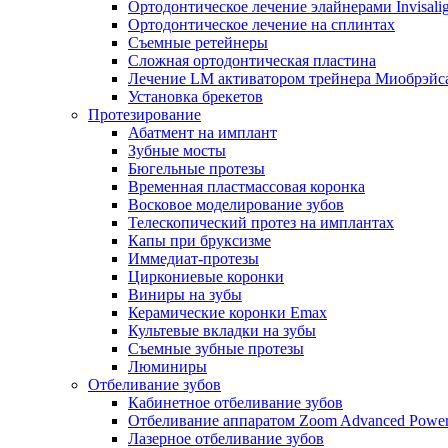
Ортодонтическое лечение элайнерами Invisali
Ортодонтическое лечение на сплинтах
Съемные ретейнеры
Сложная ортодонтическая пластина
Лечение LM активатором трейнера Миобрэйс
Установка брекетов
Протезирование
Абатмент на имплант
Зубные мосты
Бюгельные протезы
Временная пластмассовая коронка
Восковое моделирование зубов
Телескопический протез на имплантах
Капы при бруксизме
Иммедиат-протезы
Циркониевые коронки
Виниры на зубы
Керамические коронки Emax
Культевые вкладки на зубы
Съемные зубные протезы
Люминиры
Отбеливание зубов
Кабинетное отбеливание зубов
Отбеливание аппаратом Zoom Advanced Powe
Лазерное отбеливание зубов