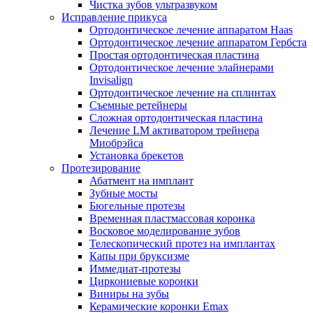
Чистка зубов ультразвуком
Исправление прикуса
Ортодонтическое лечение аппаратом Haas
Ортодонтическое лечение аппаратом Гербста
Простая ортодонтическая пластина
Ортодонтическое лечение элайнерами
Invisalign
Ортодонтическое лечение на сплинтах
Съемные ретейнеры
Сложная ортодонтическая пластина
Лечение LM активатором трейнера
Миобрэйса
Установка брекетов
Протезирование
Абатмент на имплант
Зубные мосты
Бюгельные протезы
Временная пластмассовая коронка
Восковое моделирование зубов
Телескопический протез на имплантах
Капы при бруксизме
Иммедиат-протезы
Циркониевые коронки
Виниры на зубы
Керамические коронки Emax