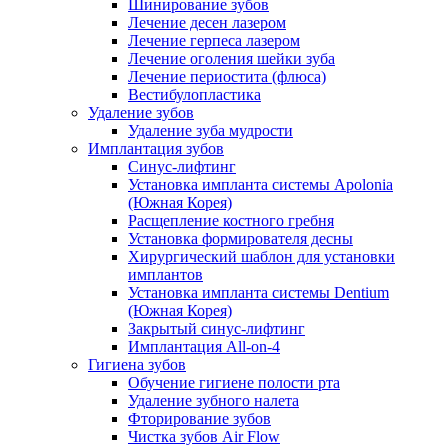
Шинирование зубов
Лечение десен лазером
Лечение герпеса лазером
Лечение оголения шейки зуба
Лечение периостита (флюса)
Вестибулопластика
Удаление зубов
Удаление зуба мудрости
Имплантация зубов
Синус-лифтинг
Установка импланта системы Apolonia
(Южная Корея)
Расщепление костного гребня
Установка формирователя десны
Хирургический шаблон для установки
имплантов
Установка импланта системы Dentium
(Южная Корея)
Закрытый синус-лифтинг
Имплантация All-on-4
Гигиена зубов
Обучение гигиене полости рта
Удаление зубного налета
Фторирование зубов
Чистка зубов Air Flow