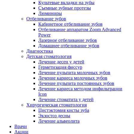
Культевые вкладки на зубы
Съемные зубные протезы
Люминиры
Отбеливание зубов
Кабинетное отбеливание зубов
Отбеливание аппаратом Zoom Advanced
Power
Лазерное отбеливание зубов
Домашнее отбеливание зубов
Диагностика
Детская стоматология
Лечение десен у детей
Герметизация фиссур
Лечение пульпита молочных зубов
Лечение кариеса молочных зубов
Лечение пульпита постоянных зубов
Лечение кариеса методом инфильтрации
Icon
Лечение стоматита у детей
Хирургическая стоматология
Цистэктомия кисты зуба
Экзостоз десны
Лечение альвеолита
Врачи
Акции