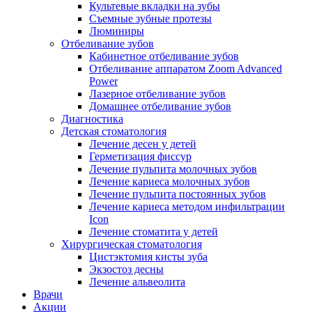
Культевые вкладки на зубы
Съемные зубные протезы
Люминиры
Отбеливание зубов
Кабинетное отбеливание зубов
Отбеливание аппаратом Zoom Advanced
Power
Лазерное отбеливание зубов
Домашнее отбеливание зубов
Диагностика
Детская стоматология
Лечение десен у детей
Герметизация фиссур
Лечение пульпита молочных зубов
Лечение кариеса молочных зубов
Лечение пульпита постоянных зубов
Лечение кариеса методом инфильтрации
Icon
Лечение стоматита у детей
Хирургическая стоматология
Цистэктомия кисты зуба
Экзостоз десны
Лечение альвеолита
Врачи
Акции