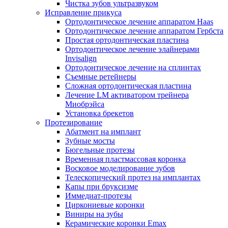
Чистка зубов ультразвуком
Исправление прикуса
Ортодонтическое лечение аппаратом Haas
Ортодонтическое лечение аппаратом Гербста
Простая ортодонтическая пластина
Ортодонтическое лечение элайнерами
Invisalign
Ортодонтическое лечение на сплинтах
Съемные ретейнеры
Сложная ортодонтическая пластина
Лечение LM активатором трейнера
Миобрэйса
Установка брекетов
Протезирование
Абатмент на имплант
Зубные мосты
Бюгельные протезы
Временная пластмассовая коронка
Восковое моделирование зубов
Телескопический протез на имплантах
Капы при бруксизме
Иммедиат-протезы
Циркониевые коронки
Виниры на зубы
Керамические коронки Emax