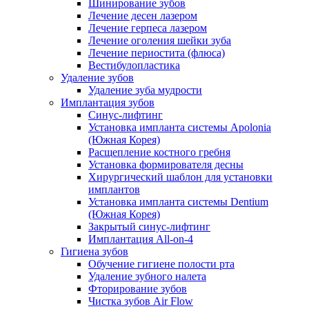
Шинирование зубов
Лечение десен лазером
Лечение герпеса лазером
Лечение оголения шейки зуба
Лечение периостита (флюса)
Вестибулопластика
Удаление зубов
Удаление зуба мудрости
Имплантация зубов
Синус-лифтинг
Установка импланта системы Apolonia
(Южная Корея)
Расщепление костного гребня
Установка формирователя десны
Хирургический шаблон для установки
имплантов
Установка импланта системы Dentium
(Южная Корея)
Закрытый синус-лифтинг
Имплантация All-on-4
Гигиена зубов
Обучение гигиене полости рта
Удаление зубного налета
Фторирование зубов
Чистка зубов Air Flow