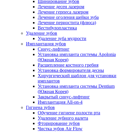
Шинирование зубов
Лечение десен лазером
Лечение герпеса лазером
Лечение оголения шейки зуба
Лечение периостита (флюса)
Вестибулопластика
Удаление зубов
Удаление зуба мудрости
Имплантация зубов
Синус-лифтинг
Установка импланта системы Apolonia
(Южная Корея)
Расщепление костного гребня
Установка формирователя десны
Хирургический шаблон для установки
имплантов
Установка импланта системы Dentium
(Южная Корея)
Закрытый синус-лифтинг
Имплантация All-on-4
Гигиена зубов
Обучение гигиене полости рта
Удаление зубного налета
Фторирование зубов
Чистка зубов Air Flow