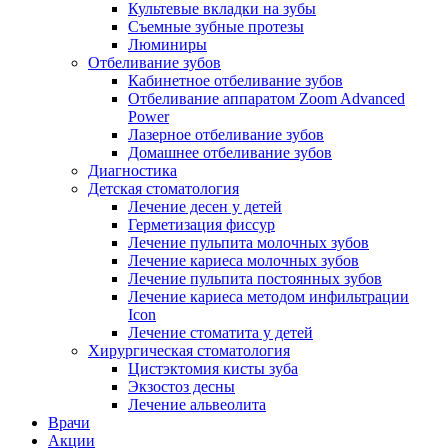
Культевые вкладки на зубы
Съемные зубные протезы
Люминиры
Отбеливание зубов
Кабинетное отбеливание зубов
Отбеливание аппаратом Zoom Advanced
Power
Лазерное отбеливание зубов
Домашнее отбеливание зубов
Диагностика
Детская стоматология
Лечение десен у детей
Герметизация фиссур
Лечение пульпита молочных зубов
Лечение кариеса молочных зубов
Лечение пульпита постоянных зубов
Лечение кариеса методом инфильтрации
Icon
Лечение стоматита у детей
Хирургическая стоматология
Цистэктомия кисты зуба
Экзостоз десны
Лечение альвеолита
Врачи
Акции