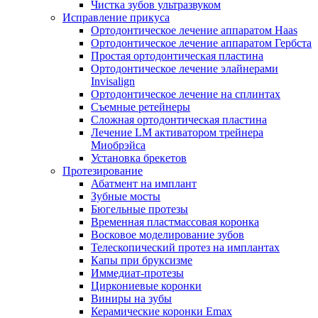
Чистка зубов ультразвуком
Исправление прикуса
Ортодонтическое лечение аппаратом Haas
Ортодонтическое лечение аппаратом Гербста
Простая ортодонтическая пластина
Ортодонтическое лечение элайнерами
Invisalign
Ортодонтическое лечение на сплинтах
Съемные ретейнеры
Сложная ортодонтическая пластина
Лечение LM активатором трейнера
Миобрэйса
Установка брекетов
Протезирование
Абатмент на имплант
Зубные мосты
Бюгельные протезы
Временная пластмассовая коронка
Восковое моделирование зубов
Телескопический протез на имплантах
Капы при бруксизме
Иммедиат-протезы
Циркониевые коронки
Виниры на зубы
Керамические коронки Emax