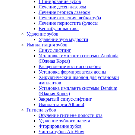
Шинирование зубов
Лечение десен лазером
Лечение герпеса лазером
Лечение оголения шейки зуба
Лечение периостита (флюса)
Вестибулопластика
Удаление зубов
Удаление зуба мудрости
Имплантация зубов
Синус-лифтинг
Установка импланта системы Apolonia
(Южная Корея)
Расщепление костного гребня
Установка формирователя десны
Хирургический шаблон для установки
имплантов
Установка импланта системы Dentium
(Южная Корея)
Закрытый синус-лифтинг
Имплантация All-on-4
Гигиена зубов
Обучение гигиене полости рта
Удаление зубного налета
Фторирование зубов
Чистка зубов Air Flow