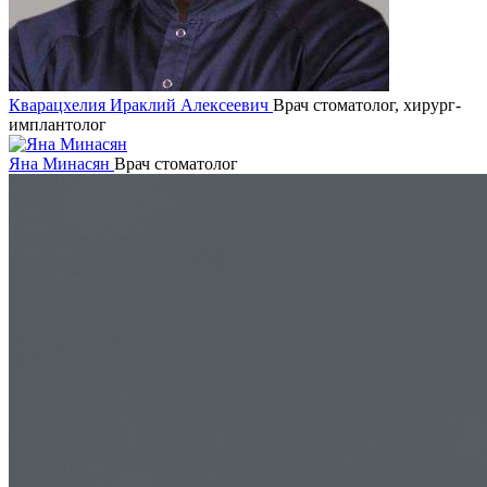
Кварацхелия Ираклий Алексеевич
Врач стоматолог, хирург-
имплантолог
Яна Минасян
Врач стоматолог