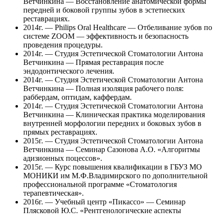
Ветчинкина — Восстановление анатомической формы
передней и боковой группы зубов в эстетиеских
реставрациях.
2014г. — Philips Oral Healthcare — Отбеливание зубов по
системе ZOOM — эффективность и безопасность
проведения процедуры.
2014г. — Студия Эстетической Стоматологии Антона
Ветчинкина — Прямая реставрация после
эндодонтического лечения.
2014г. — Студия Эстетической Стоматологии Антона
Ветчинкина — Полная изоляция рабочего поля:
раббердам, оптидам, каффердам.
2014г. — Студия Эстетической Стоматологии Антона
Ветчинкина — Клиническая практика моделирования
внутренней морфологии передних и боковых зубов в
прямых реставрациях.
2015г. — Студия Эстетической Стоматологии Антона
Ветчинкина — Семинар Сазонова А.О. «Алгоритмы
адизионных поцессов».
2015г. — Курс повышения квалификации в ГБУЗ МО
МОНИКИ им М.Ф.Владимирского по дополнительной
профессиональной программе «Стоматология
терапевтическая».
2016г. — Учебный центр «Пикассо» — Семинар
Плясковой Ю.С. «Рентгенологические аспекты