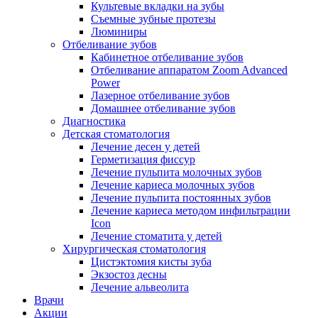
Культевые вкладки на зубы
Съемные зубные протезы
Люминиры
Отбеливание зубов
Кабинетное отбеливание зубов
Отбеливание аппаратом Zoom Advanced
Power
Лазерное отбеливание зубов
Домашнее отбеливание зубов
Диагностика
Детская стоматология
Лечение десен у детей
Герметизация фиссур
Лечение пульпита молочных зубов
Лечение кариеса молочных зубов
Лечение пульпита постоянных зубов
Лечение кариеса методом инфильтрации
Icon
Лечение стоматита у детей
Хирургическая стоматология
Цистэктомия кисты зуба
Экзостоз десны
Лечение альвеолита
Врачи
Акции