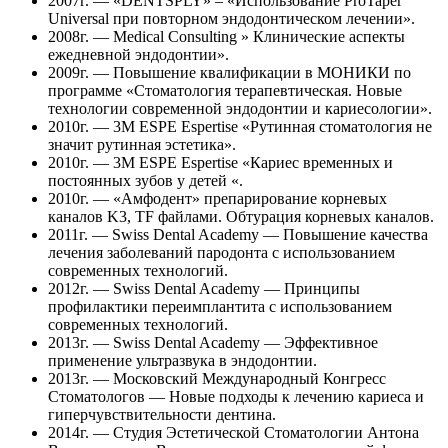
2007г. — «DENTSPLY» – «Использование ProTaper
Universal при повторном эндодонтическом лечении».
2008г. — Medical Consulting » Клинические аспекты
ежедневной эндодонтии».
2009г. — Повышение квалификации в МОНИКИ по
программе «Стоматология терапевтическая. Новые
технологии современной эндодонтии и кариесологии».
2010г. — 3M ESPE Espertise «Рутинная стоматология не
значит рутинная эстетика».
2010г. — 3M ESPE Espertise «Кариес временных и
постоянных зубов у детей «.
2010г. — «Амфодент» препарирование корневых
каналов K3, TF файлами. Обтурация корневых каналов.
2011г. — Swiss Dental Academy — Повышение качества
лечения заболеваний пародонта с использованием
современных технологий.
2012г. — Swiss Dental Academy — Принципы
профилактики переимплантита с использованием
современных технологий.
2013г. — Swiss Dental Academy — Эффективное
применение ультразвука в эндодонтии.
2013г. — Московский Международный Конгресс
Стоматологов — Новые подходы к лечению кариеса и
гиперчувствительности дентина.
2014г. — Студия Эстетической Стоматологии Антона