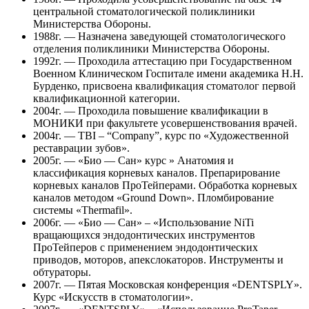
центральной стоматологической поликлиники
Министерства Обороны.
1988г. — Назначена заведующей стоматологического
отделения поликлиники Министерства Обороны.
1992г. — Проходила аттестацию при Государственном
Военном Клиническом Госпитале имени академика Н.Н.
Бурденко, присвоена квалификация стоматолог первой
квалификационной категории.
2004г. — Проходила повышение квалификации в
МОНИКИ при факультете усовершенствования врачей.
2004г. — TBI – “Company”, курс по «Художественной
реставрации зубов».
2005г. — «Био — Сан» курс » Анатомия и
классификация корневых каналов. Препарирование
корневых каналов ПроТейперами. Обработка корневых
каналов методом «Ground Down». Пломбирование
системы «Thermafil».
2006г. — «Био — Сан» – «Использование NiTi
вращающихся эндодонтических инструментов
ПроТейперов с применением эндодонтических
приводов, моторов, апекслокаторов. Инструменты и
обтураторы.
2007г. — Пятая Московская конференция «DENTSPLY».
Курс «Искусств в стоматологии».