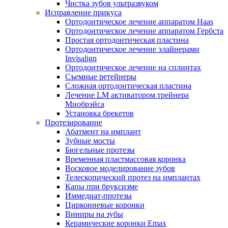
Чистка зубов ультразвуком
Исправление прикуса
Ортодонтическое лечение аппаратом Haas
Ортодонтическое лечение аппаратом Гербста
Простая ортодонтическая пластина
Ортодонтическое лечение элайнерами
Invisalign
Ортодонтическое лечение на сплинтах
Съемные ретейнеры
Сложная ортодонтическая пластина
Лечение LM активатором трейнера
Миобрэйса
Установка брекетов
Протезирование
Абатмент на имплант
Зубные мосты
Бюгельные протезы
Временная пластмассовая коронка
Восковое моделирование зубов
Телескопический протез на имплантах
Капы при бруксизме
Иммедиат-протезы
Циркониевые коронки
Виниры на зубы
Керамические коронки Emax