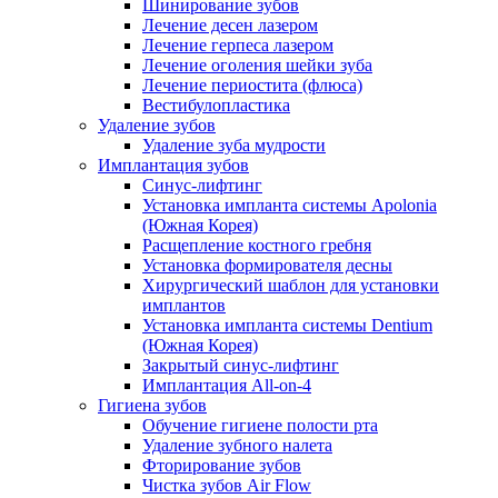
Шинирование зубов
Лечение десен лазером
Лечение герпеса лазером
Лечение оголения шейки зуба
Лечение периостита (флюса)
Вестибулопластика
Удаление зубов
Удаление зуба мудрости
Имплантация зубов
Синус-лифтинг
Установка импланта системы Apolonia
(Южная Корея)
Расщепление костного гребня
Установка формирователя десны
Хирургический шаблон для установки
имплантов
Установка импланта системы Dentium
(Южная Корея)
Закрытый синус-лифтинг
Имплантация All-on-4
Гигиена зубов
Обучение гигиене полости рта
Удаление зубного налета
Фторирование зубов
Чистка зубов Air Flow