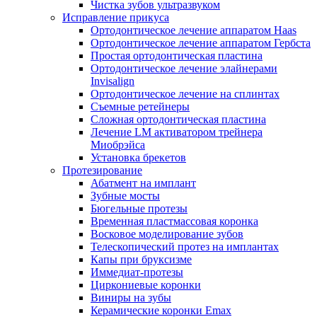
Чистка зубов ультразвуком
Исправление прикуса
Ортодонтическое лечение аппаратом Haas
Ортодонтическое лечение аппаратом Гербста
Простая ортодонтическая пластина
Ортодонтическое лечение элайнерами
Invisalign
Ортодонтическое лечение на сплинтах
Съемные ретейнеры
Сложная ортодонтическая пластина
Лечение LM активатором трейнера
Миобрэйса
Установка брекетов
Протезирование
Абатмент на имплант
Зубные мосты
Бюгельные протезы
Временная пластмассовая коронка
Восковое моделирование зубов
Телескопический протез на имплантах
Капы при бруксизме
Иммедиат-протезы
Циркониевые коронки
Виниры на зубы
Керамические коронки Emax