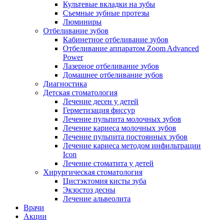
Культевые вкладки на зубы
Съемные зубные протезы
Люминиры
Отбеливание зубов
Кабинетное отбеливание зубов
Отбеливание аппаратом Zoom Advanced
Power
Лазерное отбеливание зубов
Домашнее отбеливание зубов
Диагностика
Детская стоматология
Лечение десен у детей
Герметизация фиссур
Лечение пульпита молочных зубов
Лечение кариеса молочных зубов
Лечение пульпита постоянных зубов
Лечение кариеса методом инфильтрации
Icon
Лечение стоматита у детей
Хирургическая стоматология
Цистэктомия кисты зуба
Экзостоз десны
Лечение альвеолита
Врачи
Акции