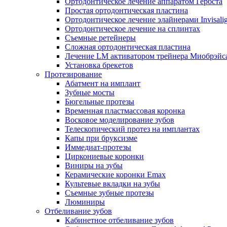
Ортодонтическое лечение аппаратом Гербста
Простая ортодонтическая пластина
Ортодонтическое лечение элайнерами Invisali
Ортодонтическое лечение на сплинтах
Съемные ретейнеры
Сложная ортодонтическая пластина
Лечение LM активатором трейнера Миобрэйс
Установка брекетов
Протезирование
Абатмент на имплант
Зубные мосты
Бюгельные протезы
Временная пластмассовая коронка
Восковое моделирование зубов
Телескопический протез на имплантах
Капы при бруксизме
Иммедиат-протезы
Циркониевые коронки
Виниры на зубы
Керамические коронки Emax
Культевые вкладки на зубы
Съемные зубные протезы
Люминиры
Отбеливание зубов
Кабинетное отбеливание зубов