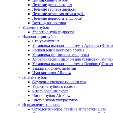
Шинирование зубов
Лечение десен лазером
Лечение герпеса лазером
Лечение оголения шейки зуба
Лечение периостита (флюса)
Вестибулопластика
Удаление зубов
Удаление зуба мудрости
Имплантация зубов
Синус-лифтинг
Установка импланта системы Apolonia (Южная
Расщепление костного гребня
Установка формирователя десны
Хирургический шаблон для установки импла
Установка импланта системы Dentium (Южная
Закрытый синус-лифтинг
Имплантация All-on-4
Гигиена зубов
Обучение гигиене полости рта
Удаление зубного налета
Фторирование зубов
Чистка зубов Air Flow
Чистка зубов ультразвуком
Исправление прикуса
Ортодонтическое лечение аппаратом Haas