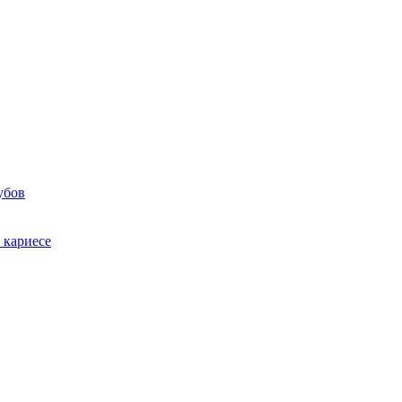
убов
 кариесе