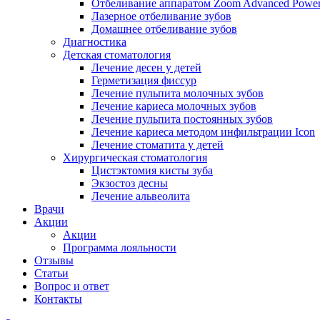
Отбеливание аппаратом Zoom Advanced Powe
Лазерное отбеливание зубов
Домашнее отбеливание зубов
Диагностика
Детская стоматология
Лечение десен у детей
Герметизация фиссур
Лечение пульпита молочных зубов
Лечение кариеса молочных зубов
Лечение пульпита постоянных зубов
Лечение кариеса методом инфильтрации Icon
Лечение стоматита у детей
Хирургическая стоматология
Цистэктомия кисты зуба
Экзостоз десны
Лечение альвеолита
Врачи
Акции
Акции
Программа лояльности
Отзывы
Статьи
Вопрос и ответ
Контакты