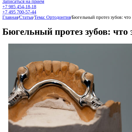
Записаться на прием
+7 985 454-18-18
+7 495 700-57-44
Главная
⁄
Статьи
⁄
Тема: Ортодонтия
⁄
Бюгельный протез зубов: что 
Бюгельный протез зубов: что 