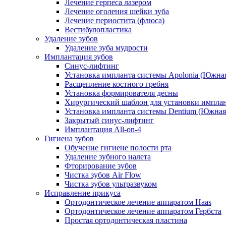
Лечение герпеса лазером
Лечение оголения шейки зуба
Лечение периостита (флюса)
Вестибулопластика
Удаление зубов
Удаление зуба мудрости
Имплантация зубов
Синус-лифтинг
Установка импланта системы Apolonia (Южная
Расщепление костного гребня
Установка формирователя десны
Хирургический шаблон для установки импла
Установка импланта системы Dentium (Южная
Закрытый синус-лифтинг
Имплантация All-on-4
Гигиена зубов
Обучение гигиене полости рта
Удаление зубного налета
Фторирование зубов
Чистка зубов Air Flow
Чистка зубов ультразвуком
Исправление прикуса
Ортодонтическое лечение аппаратом Haas
Ортодонтическое лечение аппаратом Гербста
Простая ортодонтическая пластина