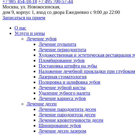
+7 985 454-18-18
+7 495 700-57-44
Москва, ул. Новокосинская,
дом 9, корпус 1, вход со двора
Ежедневно с 9:00 до 22:00
Записаться на прием
О нас
Услуги и цены
Лечение зубов
Лечение пульпита
Лечение периодонтита
Художественная и эстетическая реставрация з
Пломбирование зубов
Постановка штифта на зубы
Наложение лечебной прокладки при глубоком
Лазерная стоматология
Полировка и шлифовка зубов
Лечение зубной кисты
Удаление зубного налета
Лечение кариеса зубов
Лечение десен
Лечение пародонтита десен
Лечение пародонтоза десен
Лечение кровоточивости десен
Шинирование зубов
Лечение десен лазером