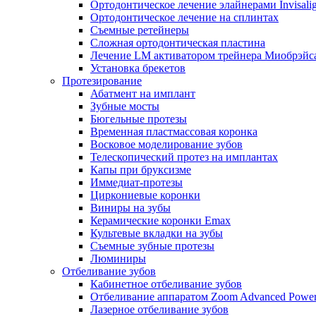
Ортодонтическое лечение элайнерами Invisali
Ортодонтическое лечение на сплинтах
Съемные ретейнеры
Сложная ортодонтическая пластина
Лечение LM активатором трейнера Миобрэйс
Установка брекетов
Протезирование
Абатмент на имплант
Зубные мосты
Бюгельные протезы
Временная пластмассовая коронка
Восковое моделирование зубов
Телескопический протез на имплантах
Капы при бруксизме
Иммедиат-протезы
Циркониевые коронки
Виниры на зубы
Керамические коронки Emax
Культевые вкладки на зубы
Съемные зубные протезы
Люминиры
Отбеливание зубов
Кабинетное отбеливание зубов
Отбеливание аппаратом Zoom Advanced Powe
Лазерное отбеливание зубов