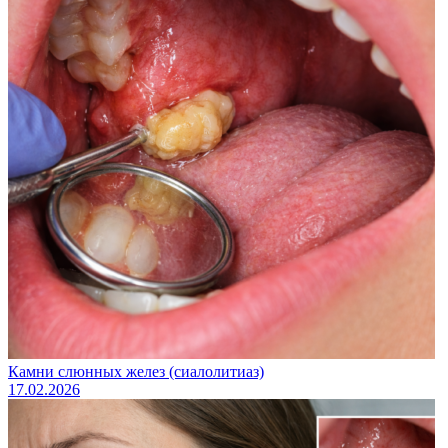
Камни слюнных желез (сиалолитиаз)
17.02.2026