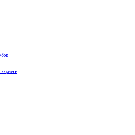
убов
 кариесе