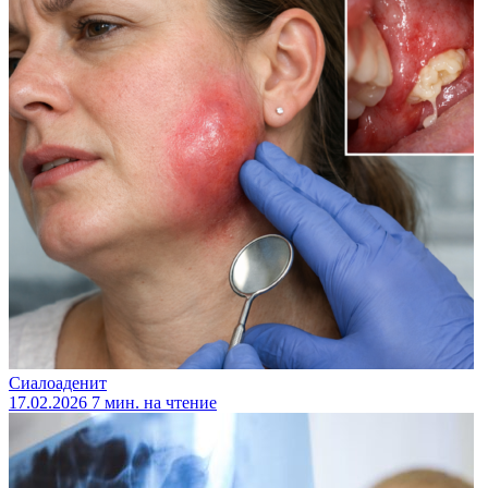
Сиалоаденит
17.02.2026
7 мин. на чтение