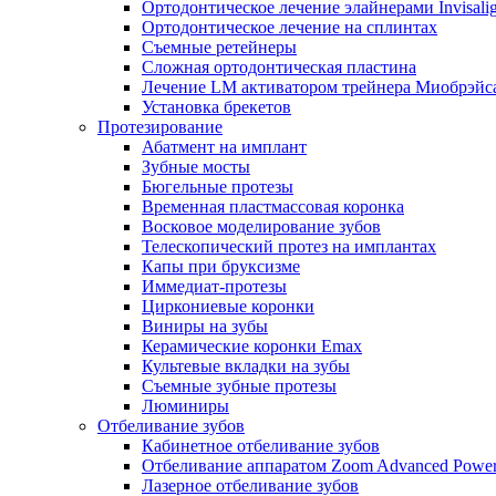
Ортодонтическое лечение элайнерами Invisali
Ортодонтическое лечение на сплинтах
Съемные ретейнеры
Сложная ортодонтическая пластина
Лечение LM активатором трейнера Миобрэйс
Установка брекетов
Протезирование
Абатмент на имплант
Зубные мосты
Бюгельные протезы
Временная пластмассовая коронка
Восковое моделирование зубов
Телескопический протез на имплантах
Капы при бруксизме
Иммедиат-протезы
Циркониевые коронки
Виниры на зубы
Керамические коронки Emax
Культевые вкладки на зубы
Съемные зубные протезы
Люминиры
Отбеливание зубов
Кабинетное отбеливание зубов
Отбеливание аппаратом Zoom Advanced Powe
Лазерное отбеливание зубов