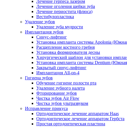
Лечение герпеса лазером
Лечение оголения шейки зуба
Лечение периостита (флюса)
Вестибулопластика
Удаление зубов
Удаление зуба мудрости
Имплантация зубов
Синус-лифтинг
Установка импланта системы Apolonia (Южная
Расщепление костного гребня
Установка формирователя десны
Хирургический шаблон для установки импла
Установка импланта системы Dentium (Южная
Закрытый синус-лифтинг
Имплантация All-on-4
Гигиена зубов
Обучение гигиене полости рта
Удаление зубного налета
Фторирование зубов
Чистка зубов Air Flow
Чистка зубов ультразвуком
Исправление прикуса
Ортодонтическое лечение аппаратом Haas
Ортодонтическое лечение аппаратом Гербста
Простая ортодонтическая пластина