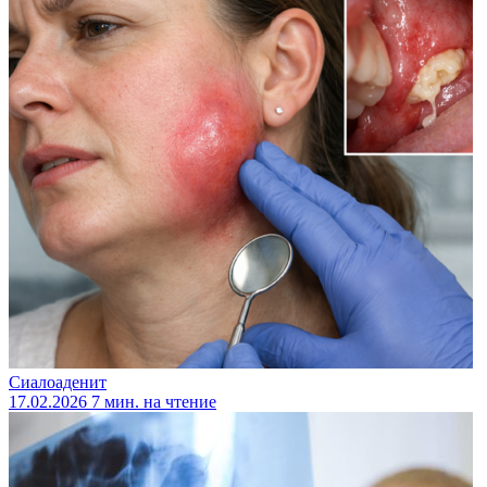
Сиалоаденит
17.02.2026
7 мин. на чтение