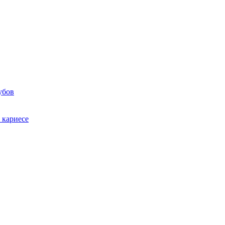
убов
 кариесе