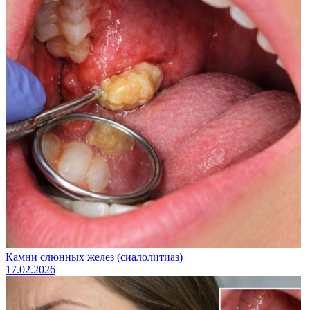
Камни слюнных желез (сиалолитиаз)
17.02.2026