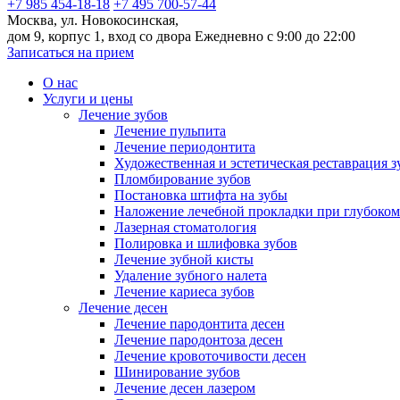
+7 985 454-18-18
+7 495 700-57-44
Москва, ул. Новокосинская,
дом 9, корпус 1, вход со двора
Ежедневно с 9:00 до 22:00
Записаться на прием
О нас
Услуги и цены
Лечение зубов
Лечение пульпита
Лечение периодонтита
Художественная и эстетическая реставрация з
Пломбирование зубов
Постановка штифта на зубы
Наложение лечебной прокладки при глубоком
Лазерная стоматология
Полировка и шлифовка зубов
Лечение зубной кисты
Удаление зубного налета
Лечение кариеса зубов
Лечение десен
Лечение пародонтита десен
Лечение пародонтоза десен
Лечение кровоточивости десен
Шинирование зубов
Лечение десен лазером