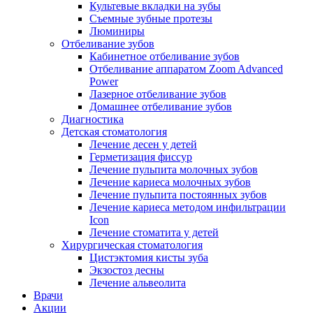
Культевые вкладки на зубы
Съемные зубные протезы
Люминиры
Отбеливание зубов
Кабинетное отбеливание зубов
Отбеливание аппаратом Zoom Advanced
Power
Лазерное отбеливание зубов
Домашнее отбеливание зубов
Диагностика
Детская стоматология
Лечение десен у детей
Герметизация фиссур
Лечение пульпита молочных зубов
Лечение кариеса молочных зубов
Лечение пульпита постоянных зубов
Лечение кариеса методом инфильтрации
Icon
Лечение стоматита у детей
Хирургическая стоматология
Цистэктомия кисты зуба
Экзостоз десны
Лечение альвеолита
Врачи
Акции