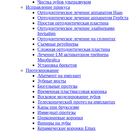
Чистка зубов ультразвуком
Исправление прикуса
Ортодонтическое лечение аппаратом Haas
Ортодонтическое лечение аппаратом Гербста
Простая ортодонтическая пластина
Ортодонтическое лечение элайнерами
Invisalign
Ортодонтическое лечение на сплинтах
Съемные ретейнеры
Сложная ортодонтическая пластина
Лечение LM активатором трейнера
Миобрэйса
Установка брекетов
Протезирование
Абатмент на имплант
Зубные мосты
Бюгельные протезы
Временная пластмассовая коронка
Восковое моделирование зубов
Телескопический протез на имплантах
Капы при бруксизме
Иммедиат-протезы
Циркониевые коронки
Виниры на зубы
Керамические коронки Emax