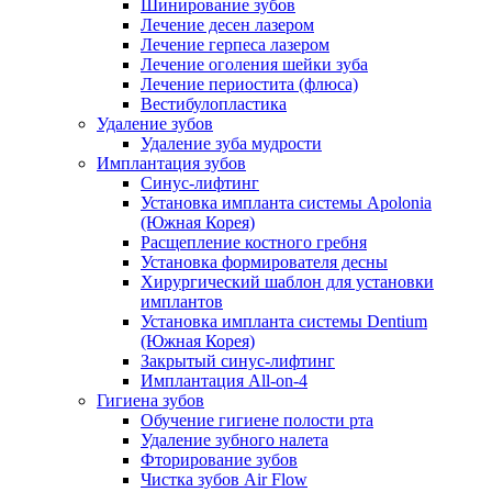
Шинирование зубов
Лечение десен лазером
Лечение герпеса лазером
Лечение оголения шейки зуба
Лечение периостита (флюса)
Вестибулопластика
Удаление зубов
Удаление зуба мудрости
Имплантация зубов
Синус-лифтинг
Установка импланта системы Apolonia
(Южная Корея)
Расщепление костного гребня
Установка формирователя десны
Хирургический шаблон для установки
имплантов
Установка импланта системы Dentium
(Южная Корея)
Закрытый синус-лифтинг
Имплантация All-on-4
Гигиена зубов
Обучение гигиене полости рта
Удаление зубного налета
Фторирование зубов
Чистка зубов Air Flow