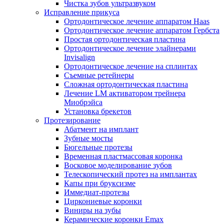
Чистка зубов ультразвуком
Исправление прикуса
Ортодонтическое лечение аппаратом Haas
Ортодонтическое лечение аппаратом Гербста
Простая ортодонтическая пластина
Ортодонтическое лечение элайнерами
Invisalign
Ортодонтическое лечение на сплинтах
Съемные ретейнеры
Сложная ортодонтическая пластина
Лечение LM активатором трейнера
Миобрэйса
Установка брекетов
Протезирование
Абатмент на имплант
Зубные мосты
Бюгельные протезы
Временная пластмассовая коронка
Восковое моделирование зубов
Телескопический протез на имплантах
Капы при бруксизме
Иммедиат-протезы
Циркониевые коронки
Виниры на зубы
Керамические коронки Emax