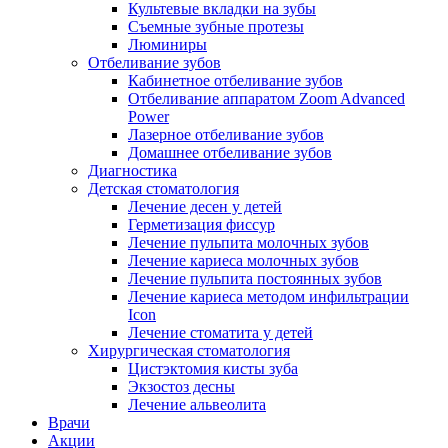
Культевые вкладки на зубы
Съемные зубные протезы
Люминиры
Отбеливание зубов
Кабинетное отбеливание зубов
Отбеливание аппаратом Zoom Advanced
Power
Лазерное отбеливание зубов
Домашнее отбеливание зубов
Диагностика
Детская стоматология
Лечение десен у детей
Герметизация фиссур
Лечение пульпита молочных зубов
Лечение кариеса молочных зубов
Лечение пульпита постоянных зубов
Лечение кариеса методом инфильтрации
Icon
Лечение стоматита у детей
Хирургическая стоматология
Цистэктомия кисты зуба
Экзостоз десны
Лечение альвеолита
Врачи
Акции