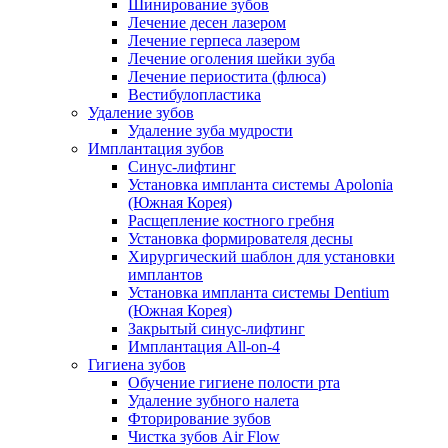
Шинирование зубов
Лечение десен лазером
Лечение герпеса лазером
Лечение оголения шейки зуба
Лечение периостита (флюса)
Вестибулопластика
Удаление зубов
Удаление зуба мудрости
Имплантация зубов
Синус-лифтинг
Установка импланта системы Apolonia
(Южная Корея)
Расщепление костного гребня
Установка формирователя десны
Хирургический шаблон для установки
имплантов
Установка импланта системы Dentium
(Южная Корея)
Закрытый синус-лифтинг
Имплантация All-on-4
Гигиена зубов
Обучение гигиене полости рта
Удаление зубного налета
Фторирование зубов
Чистка зубов Air Flow