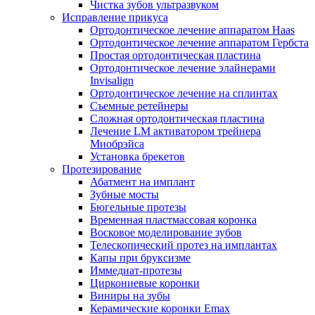
Чистка зубов ультразвуком
Исправление прикуса
Ортодонтическое лечение аппаратом Haas
Ортодонтическое лечение аппаратом Гербста
Простая ортодонтическая пластина
Ортодонтическое лечение элайнерами
Invisalign
Ортодонтическое лечение на сплинтах
Съемные ретейнеры
Сложная ортодонтическая пластина
Лечение LM активатором трейнера
Миобрэйса
Установка брекетов
Протезирование
Абатмент на имплант
Зубные мосты
Бюгельные протезы
Временная пластмассовая коронка
Восковое моделирование зубов
Телескопический протез на имплантах
Капы при бруксизме
Иммедиат-протезы
Циркониевые коронки
Виниры на зубы
Керамические коронки Emax