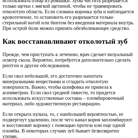
использовать отвар из ромашки. Зубы чистить разрешается
только щетки с мягкой щетиной, чтобы не травмировать
отколотую область. Если сломана коронка зуба и наблюдается
кровотечение, то остановить его разрешается только
стерильной ватой или бинтом без введения материала внутрь.
При острой боли можно принять обезболивающее средство.
Как восстанавливают отколотый зуб
Прежде, чем приступать к лечению, врач сделает визуальный
осмотр скола. Вероятно, потребуется дополнительно сделать
рентген и другие обследования.
Если скол небольшой, его достаточно напитать
минеральными веществами и сгладить отколотую
поверхность. Важно, чтобы шлифовка не привела к
асимметрии. Если скол средней тяжести, то придется
использовать искусственные составы – пломбировочный
материал, либо художественную реставрацию.
Если открыта пульпа, то, с наибольшей вероятностью, ее
подвергнут удалению, после чего канал корня запломбируют
и восстановят коронку с помощью протеза или еще одной
пломбы. В некоторых случаях зуб бывает безвозвратно
утерян.