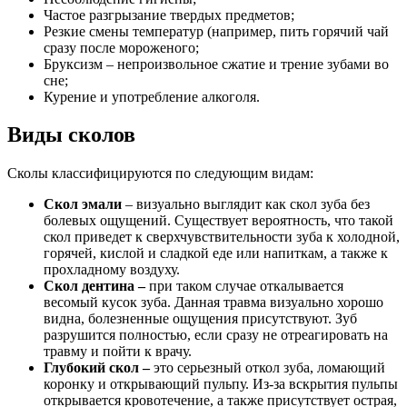
Частое разгрызание твердых предметов;
Резкие смены температур (например, пить горячий чай
сразу после мороженого;
Бруксизм – непроизвольное сжатие и трение зубами во
сне;
Курение и употребление алкоголя.
Виды сколов
Сколы классифицируются по следующим видам:
Скол эмали
– визуально выглядит как скол зуба без
болевых ощущений. Существует вероятность, что такой
скол приведет к сверхчувствительности зуба к холодной,
горячей, кислой и сладкой еде или напиткам, а также к
прохладному воздуху.
Скол дентина –
при таком случае откалывается
весомый кусок зуба. Данная травма визуально хорошо
видна, болезненные ощущения присутствуют. Зуб
разрушится полностью, если сразу не отреагировать на
травму и пойти к врачу.
Глубокий скол –
это серьезный откол зуба, ломающий
коронку и открывающий пульпу. Из-за вскрытия пульпы
открывается кровотечение, а также присутствует острая,