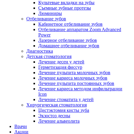
Культевые вкладки на зубы
Съемные зубные протезы
Люминиры
Отбеливание зубов
Кабинетное отбеливание зубов
Отбеливание аппаратом Zoom Advanced
Power
Лазерное отбеливание зубов
Домашнее отбеливание зубов
Диагностика
Детская стоматология
Лечение десен у детей
Герметизация фиссур
Лечение пульпита молочных зубов
Лечение кариеса молочных зубов
Лечение пульпита постоянных зубов
Лечение кариеса методом инфильтрации
Icon
Лечение стоматита у детей
Хирургическая стоматология
Цистэктомия кисты зуба
Экзостоз десны
Лечение альвеолита
Врачи
Акции