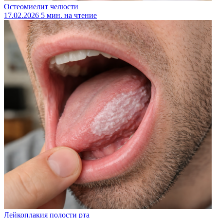
Остеомиелит челюсти
17.02.2026
5 мин. на чтение
Лейкоплакия полости рта