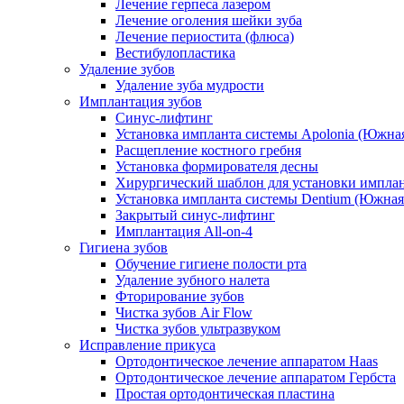
Лечение герпеса лазером
Лечение оголения шейки зуба
Лечение периостита (флюса)
Вестибулопластика
Удаление зубов
Удаление зуба мудрости
Имплантация зубов
Синус-лифтинг
Установка импланта системы Apolonia (Южная
Расщепление костного гребня
Установка формирователя десны
Хирургический шаблон для установки импла
Установка импланта системы Dentium (Южная
Закрытый синус-лифтинг
Имплантация All-on-4
Гигиена зубов
Обучение гигиене полости рта
Удаление зубного налета
Фторирование зубов
Чистка зубов Air Flow
Чистка зубов ультразвуком
Исправление прикуса
Ортодонтическое лечение аппаратом Haas
Ортодонтическое лечение аппаратом Гербста
Простая ортодонтическая пластина