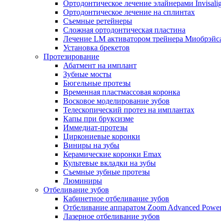
Ортодонтическое лечение элайнерами Invisali
Ортодонтическое лечение на сплинтах
Съемные ретейнеры
Сложная ортодонтическая пластина
Лечение LM активатором трейнера Миобрэйс
Установка брекетов
Протезирование
Абатмент на имплант
Зубные мосты
Бюгельные протезы
Временная пластмассовая коронка
Восковое моделирование зубов
Телескопический протез на имплантах
Капы при бруксизме
Иммедиат-протезы
Циркониевые коронки
Виниры на зубы
Керамические коронки Emax
Культевые вкладки на зубы
Съемные зубные протезы
Люминиры
Отбеливание зубов
Кабинетное отбеливание зубов
Отбеливание аппаратом Zoom Advanced Powe
Лазерное отбеливание зубов