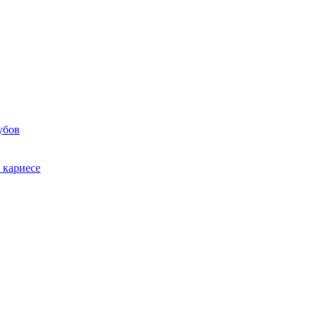
убов
 кариесе