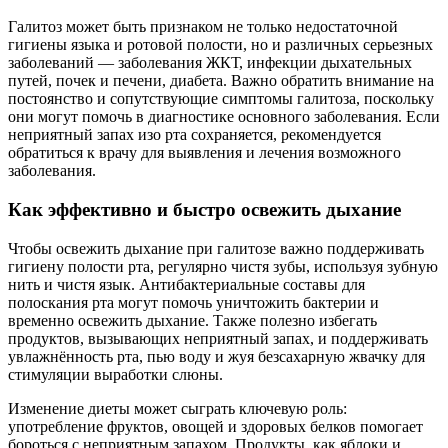
Галитоз может быть признаком не только недостаточной
гигиены языка и ротовой полости, но и различных серьезных
заболеваний — заболевания ЖКТ, инфекции дыхательных
путей, почек и печени, диабета. Важно обратить внимание на
постоянство и сопутствующие симптомы галитоза, поскольку
они могут помочь в диагностике основного заболевания. Если
неприятный запах изо рта сохраняется, рекомендуется
обратиться к врачу для выявления и лечения возможного
заболевания.
Как эффективно и быстро освежить дыхание
Чтобы освежить дыхание при галитозе важно поддерживать
гигиену полости рта, регулярно чистя зубы, используя зубную
нить и чистя язык. Антибактериальные составы для
полоскания рта могут помочь уничтожить бактерии и
временно освежить дыхание. Также полезно избегать
продуктов, вызывающих неприятный запах, и поддерживать
увлажнённость рта, пью воду и жуя безсахарную жвачку для
стимуляции выработки слюны.
Изменение диеты может сыграть ключевую роль:
употребление фруктов, овощей и здоровых белков помогает
бороться с неприятным запахом. Продукты, как яблоки и