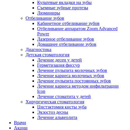
Культевые вкладки на зубы
Съемные зубные протезы
Люминиры
Отбеливание зубов
Кабинетное отбеливание зубов
Отбеливание аппаратом Zoom Advanced
Power
Лазерное отбеливание зубов
Домашнее отбеливание зубов
Диагностика
Детская стоматология
Лечение десен у детей
Герметизация фиссур
Лечение пульпита молочных зубов
Лечение кариеса молочных зубов
Лечение пульпита постоянных зубов
Лечение кариеса методом инфильтрации
Icon
Лечение стоматита у детей
Хирургическая стоматология
Цистэктомия кисты зуба
Экзостоз десны
Лечение альвеолита
Врачи
Акции