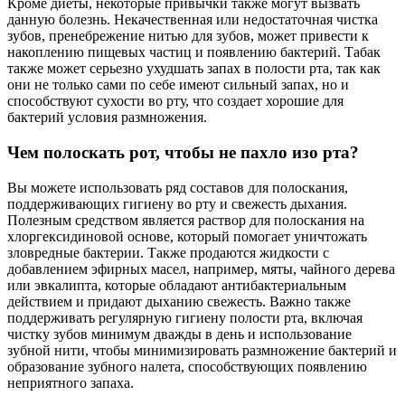
Кроме диеты, некоторые привычки также могут вызвать
данную болезнь. Некачественная или недостаточная чистка
зубов, пренебрежение нитью для зубов, может привести к
накоплению пищевых частиц и появлению бактерий. Табак
также может серьезно ухудшать запах в полости рта, так как
они не только сами по себе имеют сильный запах, но и
способствуют сухости во рту, что создает хорошие для
бактерий условия размножения.
Чем полоскать рот, чтобы не пахло изо рта?
Вы можете использовать ряд составов для полоскания,
поддерживающих гигиену во рту и свежесть дыхания.
Полезным средством является раствор для полоскания на
хлоргексидиновой основе, который помогает уничтожать
зловредные бактерии. Также продаются жидкости с
добавлением эфирных масел, например, мяты, чайного дерева
или эвкалипта, которые обладают антибактериальным
действием и придают дыханию свежесть. Важно также
поддерживать регулярную гигиену полости рта, включая
чистку зубов минимум дважды в день и использование
зубной нити, чтобы минимизировать размножение бактерий и
образование зубного налета, способствующих появлению
неприятного запаха.