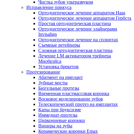
Чистка зубов ультразвуком
Исправление прикуса
Ортодонтическое лечение аппаратом Haas
Ортодонтическое лечение аппаратом Гербста
Простая ортодонтическая пластина
Ортодонтическое лечение элайнерами
Invisalign
Ортодонтическое лечение на сплинтах
Съемные ретейнеры
Сложная ортодонтическая пластина
Лечение LM активатором трейнера
Миобрэйса
Установка брекетов
Протезирование
Абатмент на имплант
Зубные мосты
Бюгельные протезы
Временная пластмассовая коронка
Восковое моделирование зубов
Телескопический протез на имплантах
Капы при бруксизме
Иммедиат-протезы
Циркониевые коронки
Виниры на зубы
Керамические коронки Emax