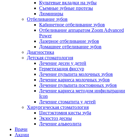
Культевые вкладки на зубы
Съемные зубные протезы
Люминиры
Отбеливание зубов
Кабинетное отбеливание зубов
Отбеливание аппаратом Zoom Advanced
Power
Лазерное отбеливание зубов
Домашнее отбеливание зубов
Диагностика
Детская стоматология
Лечение десен у детей
Герметизация фиссур
Лечение пульпита молочных зубов
Лечение кариеса молочных зубов
Лечение пульпита постоянных зубов
Лечение кариеса методом инфильтрации
Icon
Лечение стоматита у детей
Хирургическая стоматология
Цистэктомия кисты зуба
Экзостоз десны
Лечение альвеолита
Врачи
Акции