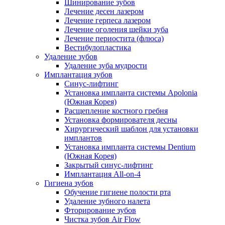
Шинирование зубов
Лечение десен лазером
Лечение герпеса лазером
Лечение оголения шейки зуба
Лечение периостита (флюса)
Вестибулопластика
Удаление зубов
Удаление зуба мудрости
Имплантация зубов
Синус-лифтинг
Установка импланта системы Apolonia
(Южная Корея)
Расщепление костного гребня
Установка формирователя десны
Хирургический шаблон для установки
имплантов
Установка импланта системы Dentium
(Южная Корея)
Закрытый синус-лифтинг
Имплантация All-on-4
Гигиена зубов
Обучение гигиене полости рта
Удаление зубного налета
Фторирование зубов
Чистка зубов Air Flow