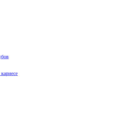
убов
 кариесе