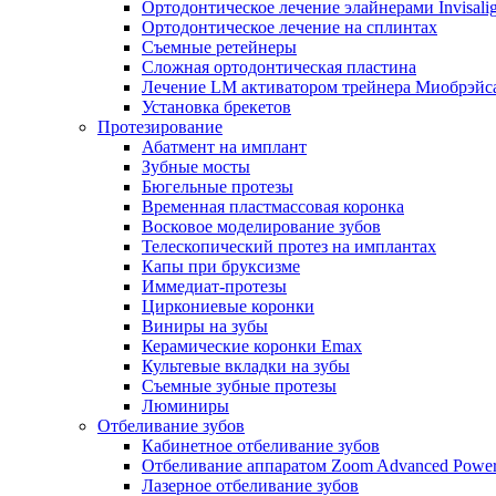
Ортодонтическое лечение элайнерами Invisali
Ортодонтическое лечение на сплинтах
Съемные ретейнеры
Сложная ортодонтическая пластина
Лечение LM активатором трейнера Миобрэйс
Установка брекетов
Протезирование
Абатмент на имплант
Зубные мосты
Бюгельные протезы
Временная пластмассовая коронка
Восковое моделирование зубов
Телескопический протез на имплантах
Капы при бруксизме
Иммедиат-протезы
Циркониевые коронки
Виниры на зубы
Керамические коронки Emax
Культевые вкладки на зубы
Съемные зубные протезы
Люминиры
Отбеливание зубов
Кабинетное отбеливание зубов
Отбеливание аппаратом Zoom Advanced Powe
Лазерное отбеливание зубов