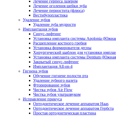
Лечение герпеса лазером
Лечение оголения шейки зуба
Лечение периостита (флюса)
Вестибулопластика
Удаление зубов
Удаление зуба мудрости
Имплантация зубов
Синус-лифтинг
Установка импланта системы Apolonia (Южная
Расщепление костного гребня
Установка формирователя десны
Хирургический шаблон для установки импла
Установка импланта системы Dentium (Южная
Закрытый синус-лифтинг
Имплантация All-on-4
Гигиена зубов
Обучение гигиене полости рта
Удаление зубного налета
Фторирование зубов
Чистка зубов Air Flow
Чистка зубов ультразвуком
Исправление прикуса
Ортодонтическое лечение аппаратом Haas
Ортодонтическое лечение аппаратом Гербста
Простая ортодонтическая пластина